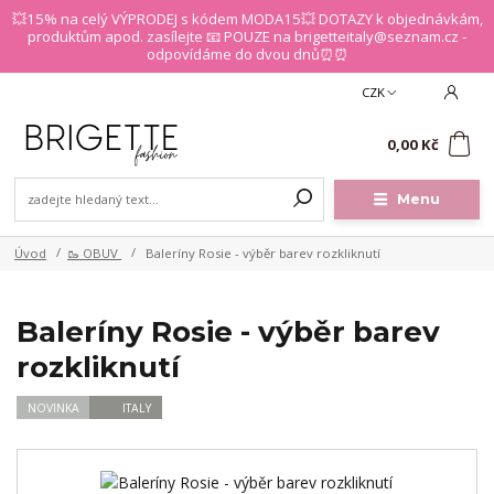
💥15% na celý VÝPRODEJ s kódem MODA15💥 DOTAZY k objednávkám,
produktům apod. zasílejte 📧 POUZE na brigetteitaly@seznam.cz -
odpovídáme do dvou dnů⏰⏰
CZK
0
0,00 Kč
Menu
Úvod
🥾 OBUV
Baleríny Rosie - výběr barev rozkliknutí
Baleríny Rosie - výběr barev
rozkliknutí
NOVINKA
ITALY