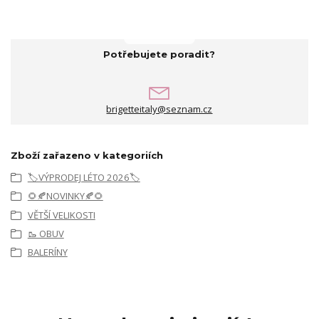
Potřebujete poradit?
brigetteitaly@seznam.cz
Zboží zařazeno v kategoriích
🏷️VÝPRODEJ LÉTO 2026🏷️
🌻🍂NOVINKY🍂🌻
VĚTŠÍ VELIKOSTI
🥾 OBUV
BALERÍNY