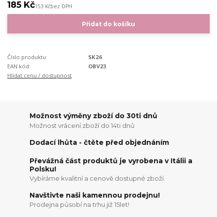
185 Kč
153 Kč
bez DPH
Přidat do košíku
Číslo produktu:
SK26
EAN kód:
OBV23
Hlídat cenu / dostupnost
Možnost výměny zboží do 30ti dnů
Možnost vrácení zboží do 14ti dnů
Dodací lhůta - čtěte před objednáním
Převážná část produktů je vyrobena v Itálii a
Polsku!
Vybíráme kvalitní a cenově dostupné zboží.
Navštivte naši kamennou prodejnu!
Prodejna působí na trhu již 15let!