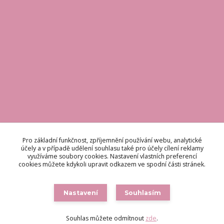
KONTAKT
Pro základní funkčnost, zpříjemnění používání webu, analytické
účely a v případě udělení souhlasu také pro účely cílení reklamy
využíváme soubory cookies. Nastavení vlastních preferencí
Odpovídáme do 48 hodin.
cookies můžete kdykoli upravit odkazem ve spodní části stránek.
brigetteitaly@seznam.cz
Nastavení
Souhlasím
Souhlas můžete odmítnout
zde
.