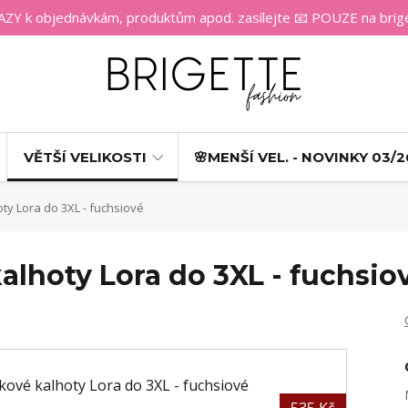
 k objednávkám, produktům apod. zasílejte 📧 POUZE na bri
VĚTŠÍ VELIKOSTI
🌸MENŠÍ VEL. - NOVINKY 03/2
ty Lora do 3XL - fuchsiové
alhoty Lora do 3XL - fuchsio