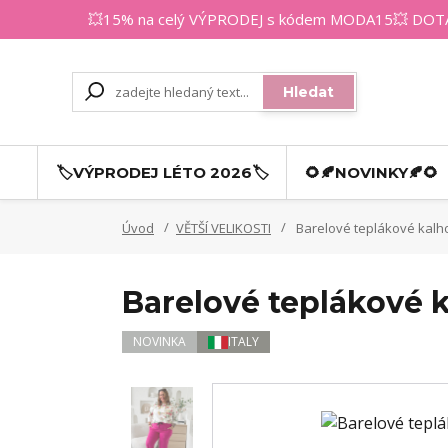
💥15% na celý VÝPRODEJ s kódem MODA15💥 DOTAZY
Hledat
🏷️VÝPRODEJ LÉTO 2026🏷️
🌻🍂NOVINKY🍂🌻
Úvod
VĚTŠÍ VELIKOSTI
Barelové teplákové kalho
Barelové teplákové k
NOVINKA
ITALY