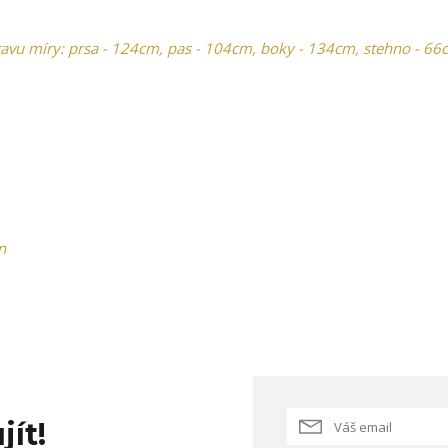
vu míry: prsa - 124cm, pas - 104cm, boky - 134cm, stehno - 66
n
jít!