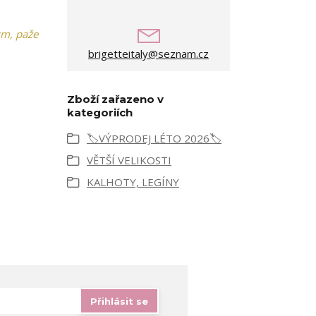
cm, paže
brigetteitaly@seznam.cz
Zboží zařazeno v
kategoriích
🏷️VÝPRODEJ LÉTO 2026🏷️
VĚTŠÍ VELIKOSTI
KALHOTY, LEGÍNY
Přihlásit se