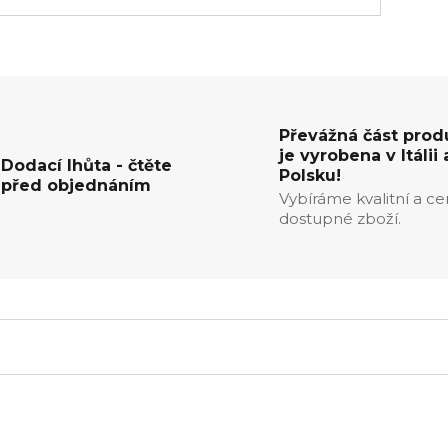
Převážná část prod
je vyrobena v Itálii 
Dodací lhůta - čtěte
Polsku!
před objednáním
Vybíráme kvalitní a c
dostupné zboží.