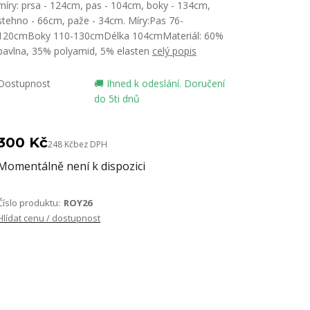
míry: prsa - 124cm, pas - 104cm, boky - 134cm,
stehno - 66cm, paže - 34cm. Míry:Pas 76-
120cmBoky 110-130cmDélka 104cmMateriál: 60%
bavlna, 35% polyamid, 5% elasten
celý popis
Dostupnost
🚚 Ihned k odeslání. Doručení
do 5ti dnů
300 Kč
248 Kč
bez DPH
Momentálně není k dispozici
Číslo produktu:
ROY26
Hlídat cenu / dostupnost