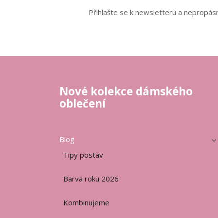
Přihlašte se k newsletteru a nepropásn
Nové kolekce dámského
oblečení
Blog
Tipy postav
Barva roku 2026
Kombinujeme