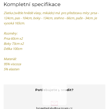
Kompletní specifikace
Zlatka (světle hnědé vlasy, mikádo) má pro představu míry: prsa -
124cm, pas - 104cm, boky - 134cm, stehno - 66cm, paže - 34cm. Je
vysoká 165cm.
Rozměry:
Prsa 60cm x2
Boky 73cm x2
Délka 100cm
Materiál:
95% viscoza
5% elasten
Potřebujete poradit?
brigetteitaly@seznam.cz