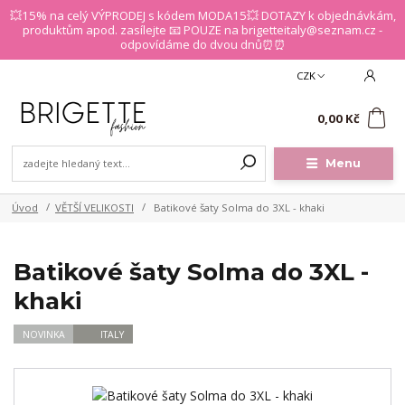
💥15% na celý VÝPRODEJ s kódem MODA15💥 DOTAZY k objednávkám,
produktům apod. zasílejte 📧 POUZE na brigetteitaly@seznam.cz -
odpovídáme do dvou dnů⏰⏰
CZK
0
0,00 Kč
Menu
Úvod
VĚTŠÍ VELIKOSTI
Batikové šaty Solma do 3XL - khaki
Batikové šaty Solma do 3XL -
khaki
NOVINKA
ITALY