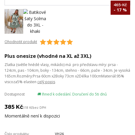
465 Kč
- 17 %
Ohodnotit produkt
Plus onesize (vhodné na XL až 3XL)
Zlatka (světle hnědé vlasy, mikádo) má pro představu míry: prsa -
124cm, pas - 104cm, boky - 134cm, stehno - 66cm, paže - 34cm. Je vysoká
165cm.Rozměry:Prsa 60cm x2Boky 73cm x2Délka 100cmMateriál:95%
viscoza5% elasten
celý popis
Dostupnost
🚚 Ihned k odeslání. Doručení do 5ti dnů
385 Kč
318 Kč
bez DPH
Momentálně není k dispozici
Číslo produktu:
VH26