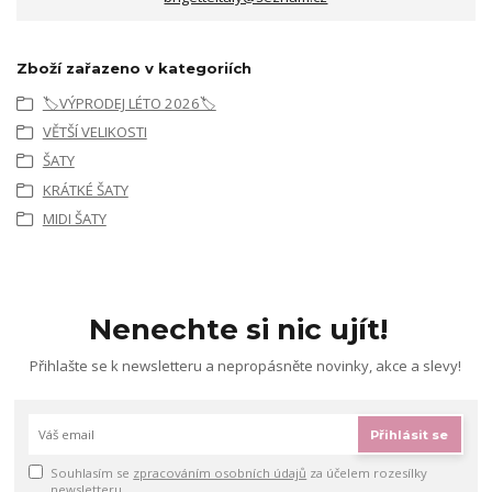
Zboží zařazeno v kategoriích
🏷️VÝPRODEJ LÉTO 2026🏷️
VĚTŠÍ VELIKOSTI
ŠATY
KRÁTKÉ ŠATY
MIDI ŠATY
Nenechte si nic ujít!
Přihlašte se k newsletteru a nepropásněte novinky, akce a slevy!
Přihlásit se
Souhlasím se
zpracováním osobních údajů
za účelem rozesílky
newsletteru.