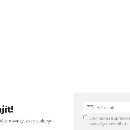
jít!
Souhlasím se
zpracová
ěte novinky, akce a slevy!
rozesílky newsletteru.