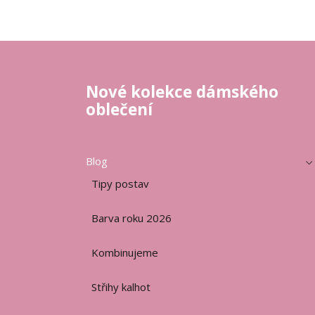
Nové kolekce dámského
oblečení
Blog
Tipy postav
Barva roku 2026
Kombinujeme
Střihy kalhot