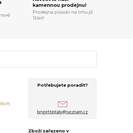
a
kamennou prodejnu!
Prodejna působí na trhu již
enově
15let!
Potřebujete poradit?
 66cm,
brigetteitaly@seznam.cz
Zboží zařazeno v