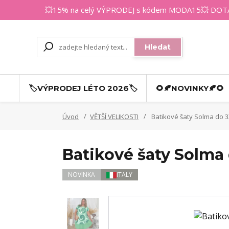
💥15% na celý VÝPRODEJ s kódem MODA15💥 DOTAZY
Hledat
🏷️VÝPRODEJ LÉTO 2026🏷️
🌻🍂NOVINKY🍂🌻
Úvod
VĚTŠÍ VELIKOSTI
Batikové šaty Solma do 3
Batikové šaty Solma 
NOVINKA
ITALY