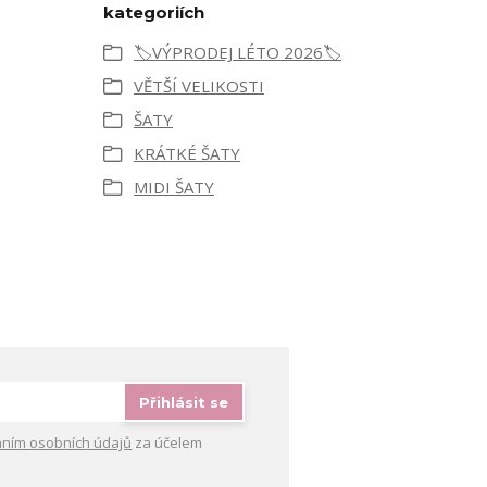
kategoriích
🏷️VÝPRODEJ LÉTO 2026🏷️
VĚTŠÍ VELIKOSTI
ŠATY
KRÁTKÉ ŠATY
MIDI ŠATY
Přihlásit se
ním osobních údajů
za účelem