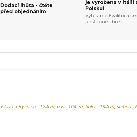
je vyrobena v Itálii 
Dodací lhůta - čtěte
Polsku!
před objednáním
Vybíráme kvalitní a c
dostupné zboží.
edstavu míry: prsa - 124cm, pas - 104cm, boky - 134cm, stehno -