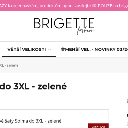
 k objednávkám, produktům apod. zasílejte 📧 POUZE na bri
VĚTŠÍ VELIKOSTI
🌸MENŠÍ VEL. - NOVINKY 03/2
XL - zelené
do 3XL - zelené