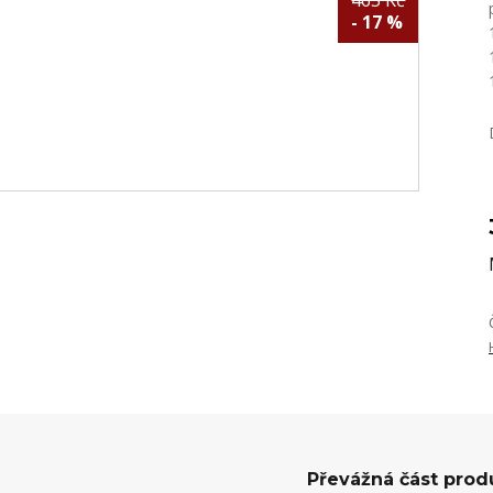
465 Kč
- 17 %
Převážná část prod