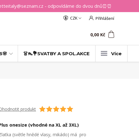
getteitaly@seznam.cz - odpovídáme do dvou dnů⏰⏰
CZK
Přihlášení
0
ks
za
0,00 Kč
6🌸
👗👠💐SVATBY A SPOL.AKCE
Více
Ohodnotit produkt
Plus onesize (vhodné na XL až 3XL)
Zlatka (světle hnědé vlasy, mikádo) má pro