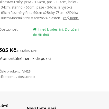
představu míry: prsa - 124cm, pas - 104cm, boky -
134cm, stehno - 66cm, paže - 34cm. Je vysoká
165cm.Rozměry:Prsa 60cm x2Boky 73cm x2Délka
100cmMateriál:95% viscoza5% elasten
celý popis
Dostupnost
🚚 Ihned k odeslání. Doručení
do 5ti dnů
385 Kč
318 Kč
bez DPH
Momentálně není k dispozici
Číslo produktu:
VH26
Hlídat cenu / dostupnost
uktů
Navštivte naši