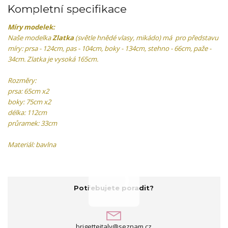
Kompletní specifikace
Míry modelek:
Naše modelka
Zlatka
(světle hnědé vlasy, mikádo) má pro představu
míry: prsa - 124cm, pas - 104cm, boky - 134cm, stehno - 66cm, paže -
34cm. Zlatka je vysoká 165cm.
Rozměry:
prsa: 65cm x2
boky: 75cm x2
délka: 112cm
průramek: 33cm
Materiál: bavlna
Potřebujete poradit?
brigetteitaly@seznam.cz