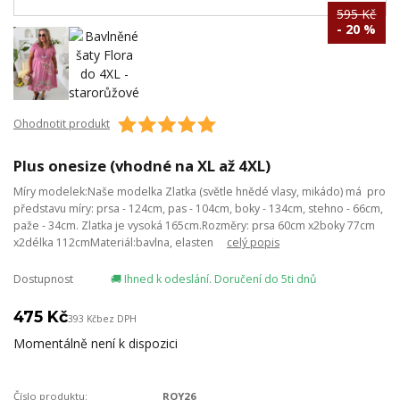
595 Kč
- 20 %
Ohodnotit produkt
Plus onesize (vhodné na XL až 4XL)
Míry modelek:Naše modelka Zlatka (světle hnědé vlasy, mikádo) má pro
představu míry: prsa - 124cm, pas - 104cm, boky - 134cm, stehno - 66cm,
paže - 34cm. Zlatka je vysoká 165cm.Rozměry: prsa 60cm x2boky 77cm
x2délka 112cmMateriál:bavlna, elasten
celý popis
Dostupnost
🚚 Ihned k odeslání. Doručení do 5ti dnů
475 Kč
393 Kč
bez DPH
Momentálně není k dispozici
Číslo produktu:
ROY26