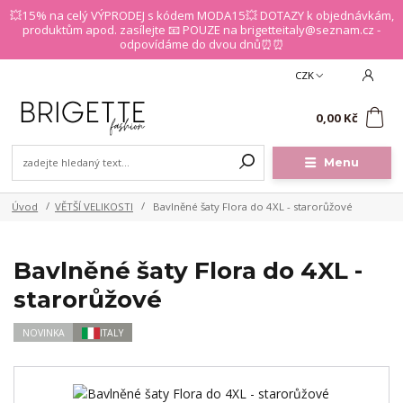
💥15% na celý VÝPRODEJ s kódem MODA15💥 DOTAZY k objednávkám,
produktům apod. zasílejte 📧 POUZE na brigetteitaly@seznam.cz -
odpovídáme do dvou dnů⏰⏰
CZK
0
0,00 Kč
Menu
Úvod
VĚTŠÍ VELIKOSTI
Bavlněné šaty Flora do 4XL - starorůžové
Bavlněné šaty Flora do 4XL -
starorůžové
NOVINKA
ITALY