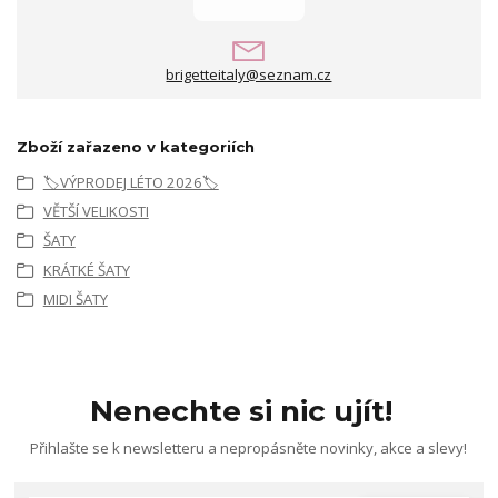
brigetteitaly@seznam.cz
Zboží zařazeno v kategoriích
🏷️VÝPRODEJ LÉTO 2026🏷️
VĚTŠÍ VELIKOSTI
ŠATY
KRÁTKÉ ŠATY
MIDI ŠATY
Nenechte si nic ujít!
Přihlašte se k newsletteru a nepropásněte novinky, akce a slevy!