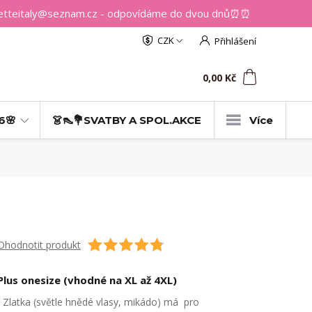
getteitaly@seznam.cz - odpovídáme do dvou dnů⏰⏰
CZK
Přihlášení
0
ks
za
0,00 Kč
6🌸
👗👠💐SVATBY A SPOL.AKCE
Více
Ohodnotit produkt
Plus onesize (vhodné na XL až 4XL)
Zlatka (světle hnědé vlasy, mikádo) má pro