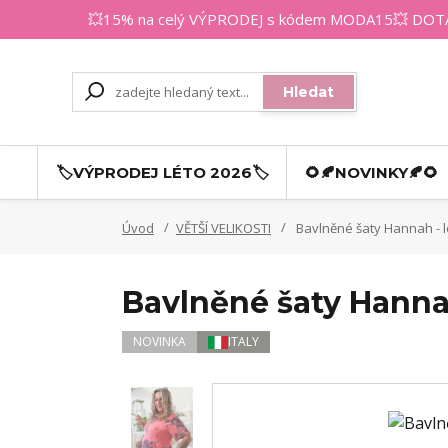
💥15% na celý VÝPRODEJ s kódem MODA15💥 DOTAZY
Hledat
🏷️VÝPRODEJ LÉTO 2026🏷️
🌻🍂NOVINKY🍂🌻
Úvod
VĚTŠÍ VELIKOSTI
Bavlněné šaty Hannah - 
Bavlněné šaty Hanna
NOVINKA
ITALY