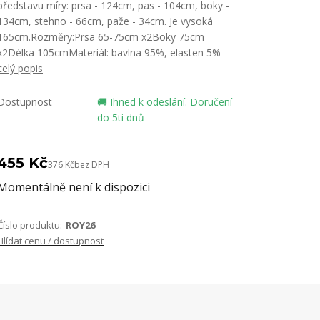
představu míry: prsa - 124cm, pas - 104cm, boky -
134cm, stehno - 66cm, paže - 34cm. Je vysoká
165cm.Rozměry:Prsa 65-75cm x2Boky 75cm
x2Délka 105cmMateriál: bavlna 95%, elasten 5%
celý popis
Dostupnost
🚚 Ihned k odeslání. Doručení
do 5ti dnů
455 Kč
376 Kč
bez DPH
Momentálně není k dispozici
Číslo produktu:
ROY26
Hlídat cenu / dostupnost