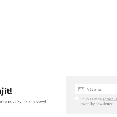
jít!
Souhlasím se
zpracová
ěte novinky, akce a slevy!
rozesílky newsletteru.