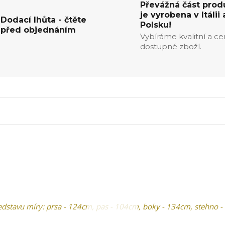
Převážná část prod
je vyrobena v Itálii 
Dodací lhůta - čtěte
Polsku!
před objednáním
Vybíráme kvalitní a c
dostupné zboží.
edstavu míry: prsa - 124cm, pas - 104cm, boky - 134cm, stehno -