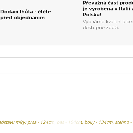
Převážná část prod
je vyrobena v Itálii 
Dodací lhůta - čtěte
Polsku!
před objednáním
Vybíráme kvalitní a c
dostupné zboží.
edstavu míry: prsa - 124cm, pas - 104cm, boky - 134cm, stehno -