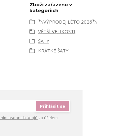
Zboží zařazeno v
kategoriích
🏷️VÝPRODEJ LÉTO 2026🏷️
VĚTŠÍ VELIKOSTI
ŠATY
KRÁTKÉ ŠATY
Přihlásit se
ním osobních údajů
za účelem