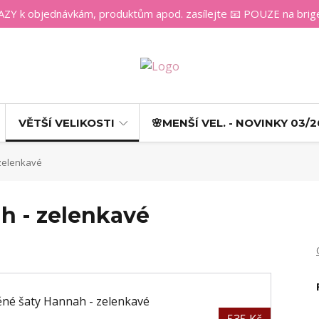
 k objednávkám, produktům apod. zasílejte 📧 POUZE na bri
VĚTŠÍ VELIKOSTI
🌸MENŠÍ VEL. - NOVINKY 03/2
zelenkavé
h - zelenkavé