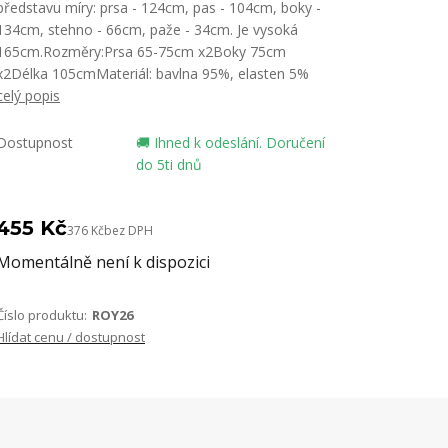
představu míry: prsa - 124cm, pas - 104cm, boky -
134cm, stehno - 66cm, paže - 34cm. Je vysoká
165cm.Rozměry:Prsa 65-75cm x2Boky 75cm
x2Délka 105cmMateriál: bavlna 95%, elasten 5%
celý popis
Dostupnost
🚚 Ihned k odeslání. Doručení
do 5ti dnů
455 Kč
376 Kč
bez DPH
Momentálně není k dispozici
Číslo produktu:
ROY26
Hlídat cenu / dostupnost