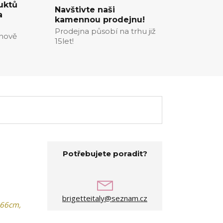
uktů
Navštivte naši
a
kamennou prodejnu!
Prodejna působí na trhu již
enově
15let!
Potřebujete poradit?
brigetteitaly@seznam.cz
 66cm,