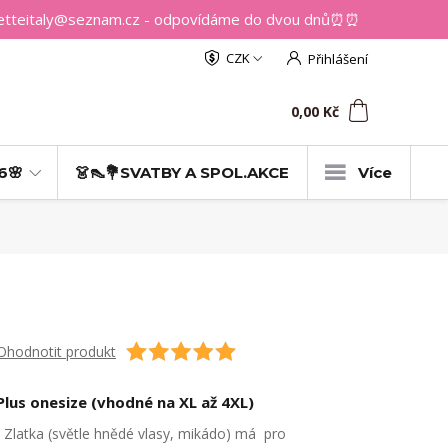
getteitaly@seznam.cz - odpovídáme do dvou dnů⏰⏰
CZK
Přihlášení
0
ks
za
0,00 Kč
6🌸
👗👠💐SVATBY A SPOL.AKCE
Více
Ohodnotit produkt
Plus onesize (vhodné na XL až 4XL)
Zlatka (světle hnědé vlasy, mikádo) má pro