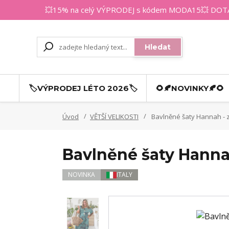
💥15% na celý VÝPRODEJ s kódem MODA15💥 DOTAZY
Hledat
🏷️VÝPRODEJ LÉTO 2026🏷️
🌻🍂NOVINKY🍂🌻
Úvod
VĚTŠÍ VELIKOSTI
Bavlněné šaty Hannah - 
Bavlněné šaty Hanna
NOVINKA
ITALY