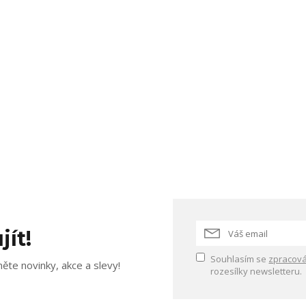
jít!
Souhlasím se
zpracová
ěte novinky, akce a slevy!
rozesílky newsletteru.