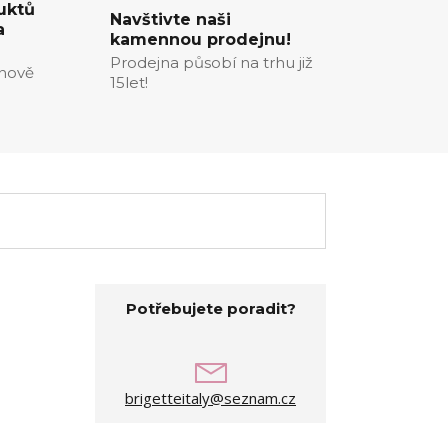
uktů
Navštivte naši
a
kamennou prodejnu!
Prodejna působí na trhu již
enově
15let!
Potřebujete poradit?
brigetteitaly@seznam.cz