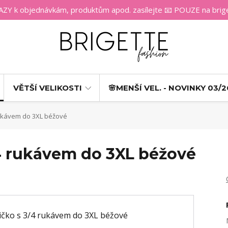
 k objednávkám, produktům apod. zasílejte 📧 POUZE na bri
VĚTŠÍ VELIKOSTI
🌸MENŠÍ VEL. - NOVINKY 03/2
rukávem do 3XL béžové
/4 rukávem do 3XL béžové