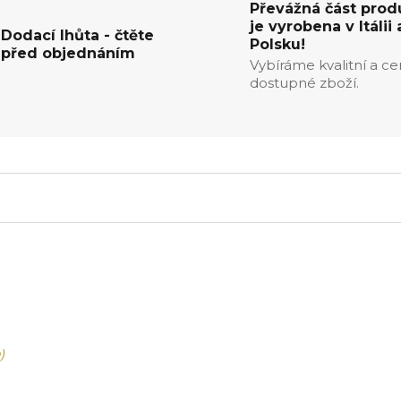
Převážná část prod
je vyrobena v Itálii 
Dodací lhůta - čtěte
Polsku!
před objednáním
Vybíráme kvalitní a c
dostupné zboží.
)