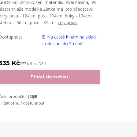
se)Délka: 62cmSložení materiálu: 95% bavlna, 5%
elastenNaše modelka Zlatka má pro představu
míry: prsa - 124cm, pas - 104cm, boky - 134cm,
stehno - 66cm, paže - 34cm.
celý popis
Dostupnost
⏰ Na cestě k nám na sklad,
k odeslání do 5ti dnů
335 Kč
277 Kč
bez DPH
Přidat do košíku
Číslo produktu:
J26JR
Hlídat cenu / dostupnost