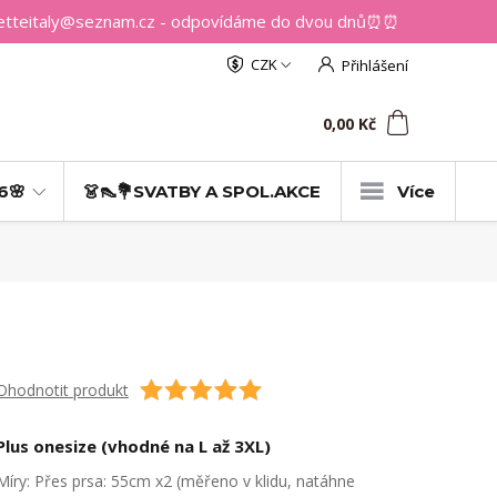
getteitaly@seznam.cz - odpovídáme do dvou dnů⏰⏰
CZK
Přihlášení
0
ks
za
0,00 Kč
6🌸
👗👠💐SVATBY A SPOL.AKCE
Více
Ohodnotit produkt
Plus onesize (vhodné na L až 3XL)
Míry: Přes prsa: 55cm x2 (měřeno v klidu, natáhne