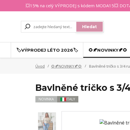
💥15% na celý VÝPRODEJ s kódem MODA15💥 DOTAZY
Hledat
🏷️VÝPRODEJ LÉTO 2026🏷️
🌻🍂NOVINKY🍂🌻
Úvod
🌻🍂NOVINKY🍂🌻
Bavlněné tričko s 3/4 
Bavlněné tričko s 3
NOVINKA
ITALY