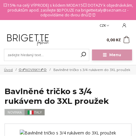
💥15% na celý VÝPRODEJ s kódem MODA15💥 DOTAZY k objednávkám,
produktům apod. zasílejte 📧 POUZE na brigetteitaly@seznam.cz -
odpovídáme do dvou dnů⏰⏰
CZK
0
0,00 Kč
Menu
Úvod
🌻🍂NOVINKY🍂🌻
Bavlněné tričko s 3/4 rukávem do 3XL proužek
Bavlněné tričko s 3/4
rukávem do 3XL proužek
NOVINKA
ITALY