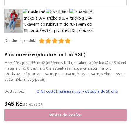
Ohodnotit produkt
Plus onesize (vhodné na L až 3XL)
Míry: Přes prsa: 55cm x2 (měřeno v klidu, natáhne se)Délka: 62cmSložení
materiálu: 95% bavlna, 5% elastenNaše modelka Zlatka má pro
představu míry: prsa - 124cm, pas - 104cm, boky - 134cm, stehno - 66cm,
paže - 34cm.
celý popis
Dostupnost
⏰ Na cestě k nám na sklad, k odeslání do 5ti dnů
345 Kč
285 Kč
bez DPH
Přidat do košíku