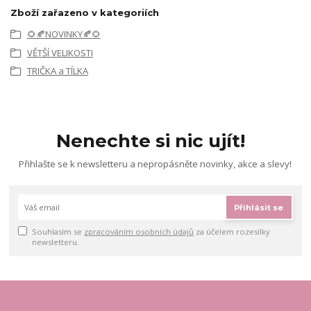
Zboží zařazeno v kategoriích
🌻🍂NOVINKY🍂🌻
VĚTŠÍ VELIKOSTI
TRIČKA a TÍLKA
Nenechte si nic ujít!
Přihlašte se k newsletteru a nepropásněte novinky, akce a slevy!
Přihlásit se
Souhlasím se
zpracováním osobních údajů
za účelem rozesílky
newsletteru.