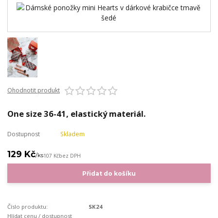
Ohodnotit produkt
One size 36-41, elastický materiál.
Dostupnost
Skladem
129 Kč
/
ks
107 Kč
bez DPH
Přidat do košíku
Číslo produktu:
SK24
Hlídat cenu / dostupnost