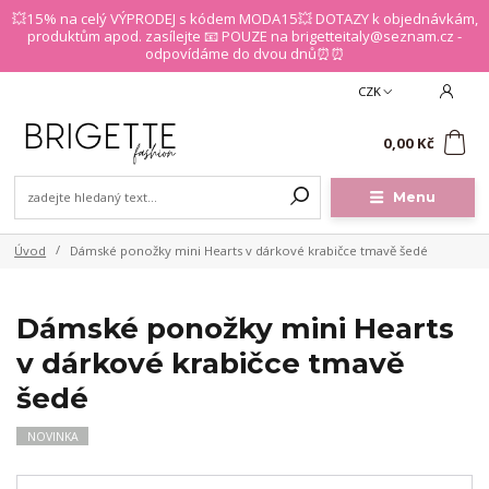
💥15% na celý VÝPRODEJ s kódem MODA15💥 DOTAZY k objednávkám,
produktům apod. zasílejte 📧 POUZE na brigetteitaly@seznam.cz -
odpovídáme do dvou dnů⏰⏰
CZK
0
0,00 Kč
Menu
Úvod
Dámské ponožky mini Hearts v dárkové krabičce tmavě šedé
Dámské ponožky mini Hearts
v dárkové krabičce tmavě
šedé
NOVINKA