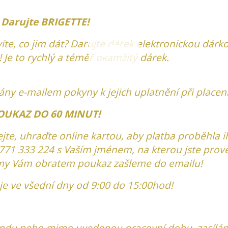
Darujte BRIGETTE!
evíte, co jim dát? Darujte dárek elektronickou dárk
 Je to rychlý a téměř okamžitý dárek.
y e-mailem pokyny k jejich uplatnění při placen
OUKAZ DO 60 MINUT!
te, uhraďte online kartou, aby platba proběhla i
 771 333 224 s Vaším jménem, na kterou jste prove
my Vám obratem poukaz zašleme do emailu!
je ve všední dny od 9:00 do 15:00hod!
endu nebo mimo uvedenou pracovní dobu, zasílá