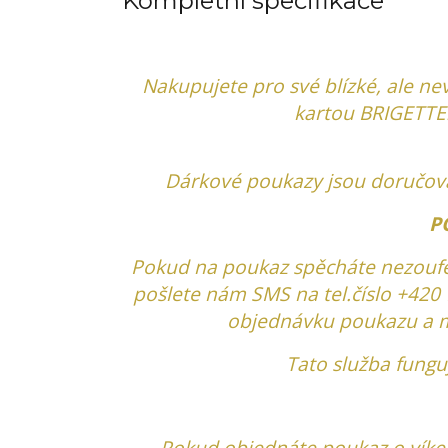
Kompletní specifikace
Nakupujete pro své blízké, ​​ale n
kartou BRIGETTE!
Dárkové poukazy jsou doručován
P
Pokud na poukaz spěcháte nezoufej
pošlete nám SMS na tel.číslo +420
objednávku poukazu
a 
Tato služba fungu
Pokud objednáte poukaz o vík