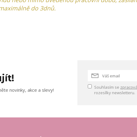
maximálně do 3dnů.
jít!
Souhlasím se
zpracová
ěte novinky, akce a slevy!
rozesílky newsletteru.