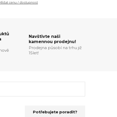
Hlídat cenu / dostupnost
uktů
Navštivte naši
a
kamennou prodejnu!
Prodejna působí na trhu již
enově
15let!
Potřebujete poradit?