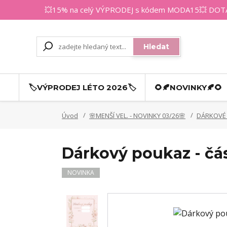
💥15% na celý VÝPRODEJ s kódem MODA15💥 DOTAZY
Hledat
🏷️VÝPRODEJ LÉTO 2026🏷️
🌻🍂NOVINKY🍂🌻
Úvod
🌸MENŠÍ VEL. - NOVINKY 03/26🌸
DÁRKOVÉ
Dárkový poukaz - čás
NOVINKA