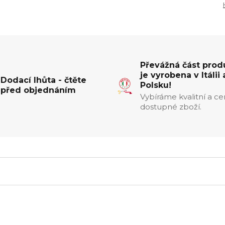
Převážná část prod
je vyrobena v Itálii 
Dodací lhůta - čtěte
Polsku!
před objednáním
Vybíráme kvalitní a c
dostupné zboží.