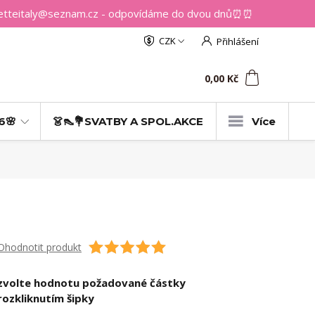
getteitaly@seznam.cz - odpovídáme do dvou dnů⏰⏰
CZK
Přihlášení
0
ks
za
0,00 Kč
6🌸
👗👠💐SVATBY A SPOL.AKCE
Více
Ohodnotit produkt
zvolte hodnotu požadované částky
rozkliknutím šipky