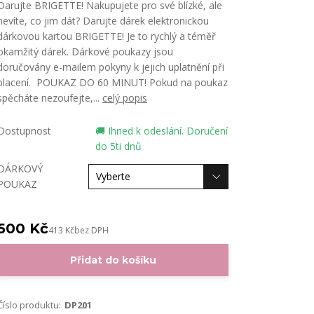
Darujte BRIGETTE! Nakupujete pro své blízké, ​​ale
nevíte, co jim dát? Darujte dárek elektronickou
dárkovou kartou BRIGETTE! Je to rychlý a téměř
okamžitý dárek. Dárkové poukazy jsou
doručovány e-mailem pokyny k jejich uplatnění při
placení. POUKAZ DO 60 MINUT! Pokud na poukaz
spěcháte nezoufejte,...
celý popis
Dostupnost
🚚 Ihned k odeslání. Doručení
do 5ti dnů
DÁRKOVÝ
POUKAZ
500 Kč
413 Kč
bez DPH
Přidat do košíku
Číslo produktu:
DP201