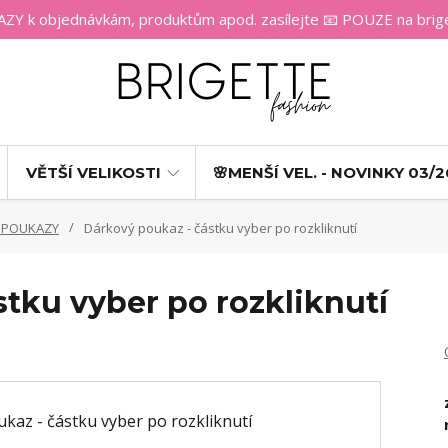
 k objednávkám, produktům apod. zasílejte 📧 POUZE na bri
VĚTŠÍ VELIKOSTI
🌸MENŠÍ VEL. - NOVINKY 03/2
 POUKAZY
Dárkový poukaz - částku vyber po rozkliknutí
tku vyber po rozkliknutí