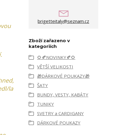
brigetteitaly@seznam.cz
ovou
Zboží zařazeno v
kategoriích
í.
🌻🍂NOVINKY🍂🌻
VĚTŠÍ VELIKOSTI
🎁DÁRKOVÉ POUKAZY🎁
hned,
ŠATY
dl/la
BUNDY, VESTY, KABÁTY
TUNIKY
SVETRY a CARDIGANY
DÁRKOVÉ POUKAZY
me