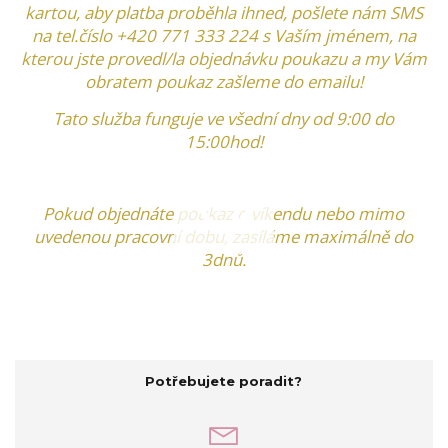
kartou, aby platba proběhla ihned, pošlete nám SMS
na tel.číslo +420 771 333 224 s Vaším jménem, na
kterou jste provedl/la objednávku poukazu
a my Vám
obratem poukaz zašleme do emailu!
Tato služba funguje ve všední dny od 9:00 do
15:00hod!
Pokud objednáte poukaz o víkendu nebo mimo
uvedenou pracovní dobu, zasíláme maximálně do
3dnů.
Potřebujete poradit?