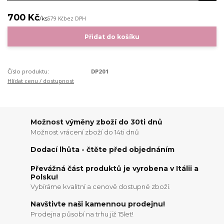
700 Kč
/
ks
579 Kč
bez DPH
Přidat do košíku
Číslo produktu:
DP201
Hlídat cenu / dostupnost
Možnost výměny zboží do 30ti dnů
Možnost vrácení zboží do 14ti dnů
Dodací lhůta - čtěte před objednáním
Převážná část produktů je vyrobena v Itálii a
Polsku!
Vybíráme kvalitní a cenově dostupné zboží.
Navštivte naši kamennou prodejnu!
Prodejna působí na trhu již 15let!