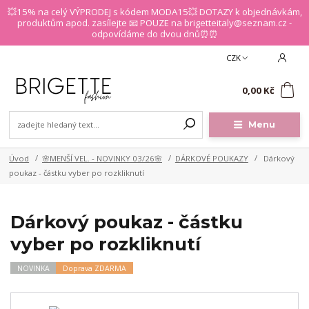
💥15% na celý VÝPRODEJ s kódem MODA15💥 DOTAZY k objednávkám,
produktům apod. zasílejte 📧 POUZE na brigetteitaly@seznam.cz -
odpovídáme do dvou dnů⏰⏰
CZK
0
0,00 Kč
Menu
Úvod
🌸MENŠÍ VEL. - NOVINKY 03/26🌸
DÁRKOVÉ POUKAZY
Dárkový
poukaz - částku vyber po rozkliknutí
Dárkový poukaz - částku
vyber po rozkliknutí
NOVINKA
Doprava ZDARMA