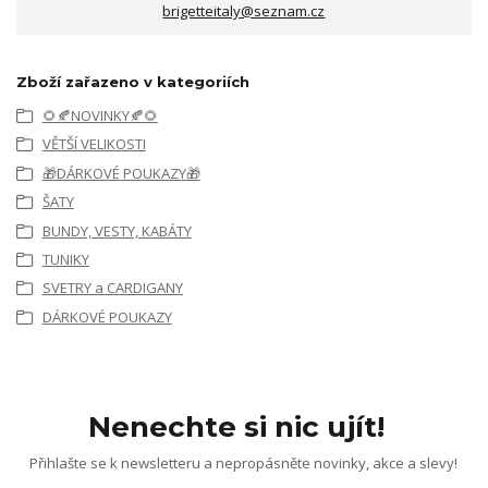
brigetteitaly@seznam.cz
Zboží zařazeno v kategoriích
🌻🍂NOVINKY🍂🌻
VĚTŠÍ VELIKOSTI
🎁DÁRKOVÉ POUKAZY🎁
ŠATY
BUNDY, VESTY, KABÁTY
TUNIKY
SVETRY a CARDIGANY
DÁRKOVÉ POUKAZY
Nenechte si nic ujít!
Přihlašte se k newsletteru a nepropásněte novinky, akce a slevy!