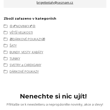
brigetteitaly@seznam.cz
Zboží zařazeno v kategoriích
🌻🍂NOVINKY🍂🌻
VĚTŠÍ VELIKOSTI
🎁DÁRKOVÉ POUKAZY🎁
ŠATY
BUNDY, VESTY, KABÁTY
TUNIKY
SVETRY a CARDIGANY
DÁRKOVÉ POUKAZY
Nenechte si nic ujít!
Přihlašte se k newsletteru a nepropásněte novinky, akce a slevy!