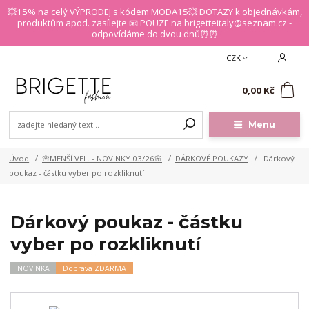
💥15% na celý VÝPRODEJ s kódem MODA15💥 DOTAZY k objednávkám,
produktům apod. zasílejte 📧 POUZE na brigetteitaly@seznam.cz -
odpovídáme do dvou dnů⏰⏰
CZK
0
0,00 Kč
Menu
Úvod
🌸MENŠÍ VEL. - NOVINKY 03/26🌸
DÁRKOVÉ POUKAZY
Dárkový
poukaz - částku vyber po rozkliknutí
Dárkový poukaz - částku
vyber po rozkliknutí
NOVINKA
Doprava ZDARMA