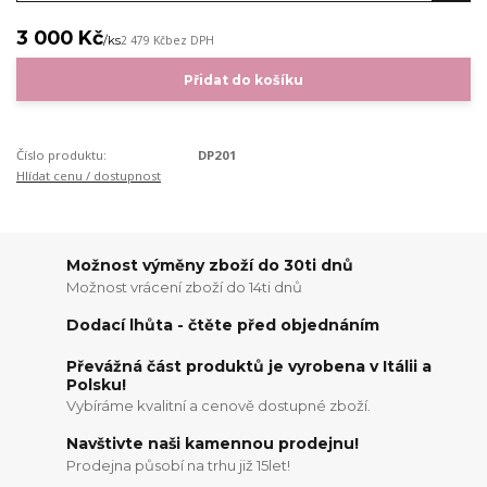
3 000 Kč
/
ks
2 479 Kč
bez DPH
Přidat do košíku
Číslo produktu:
DP201
Hlídat cenu / dostupnost
Možnost výměny zboží do 30ti dnů
Možnost vrácení zboží do 14ti dnů
Dodací lhůta - čtěte před objednáním
Převážná část produktů je vyrobena v Itálii a
Polsku!
Vybíráme kvalitní a cenově dostupné zboží.
Navštivte naši kamennou prodejnu!
Prodejna působí na trhu již 15let!