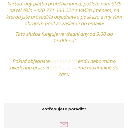
kartou, aby platba proběhla ihned, pošlete nám SMS
na tel.číslo +420 771 333 224 s Vaším jménem, na
kterou jste provedl/la objednávku poukazu
a my Vám
obratem poukaz zašleme do emailu!
Tato služba funguje ve všední dny od 9:00 do
15:00hod!
Pokud objednáte poukaz o víkendu nebo mimo
uvedenou pracovní dobu, zasíláme maximálně do
3dnů.
Potřebujete poradit?