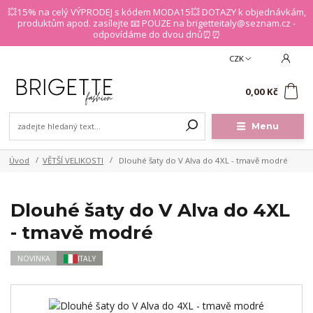
💥15% na celý VÝPRODEJ s kódem MODA15💥 DOTAZY k objednávkám,
produktům apod. zasílejte 📧 POUZE na brigetteitaly@seznam.cz -
odpovídáme do dvou dnů⏰⏰
CZK
0
0,00 Kč
Menu
Úvod
VĚTŠÍ VELIKOSTI
Dlouhé šaty do V Alva do 4XL - tmavě modré
Dlouhé šaty do V Alva do 4XL
- tmavě modré
NOVINKA
ITALY