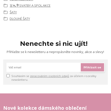
👗👠💐SVATBY A SPOL.AKCE
ŠATY
DLOUHÉ ŠATY
Nenechte si nic ujít!
Přihlašte se k newsletteru a nepropásněte novinky, akce a slevy!
Přihlásit se
Souhlasím se
zpracováním osobních údajů
za účelem rozesílky
newsletteru.
Nové kolekce dámského oblečení