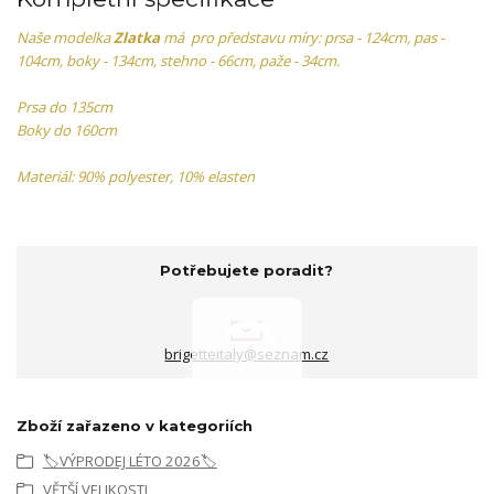
Naše modelka
Zlatka
má pro představu míry: prsa - 124cm, pas -
104cm, boky - 134cm, stehno - 66cm, paže - 34cm.
Prsa do 135cm
Boky do 160cm
Materiál: 90% polyester, 10% elasten
Potřebujete poradit?
brigetteitaly@seznam.cz
Zboží zařazeno v kategoriích
🏷️VÝPRODEJ LÉTO 2026🏷️
VĚTŠÍ VELIKOSTI