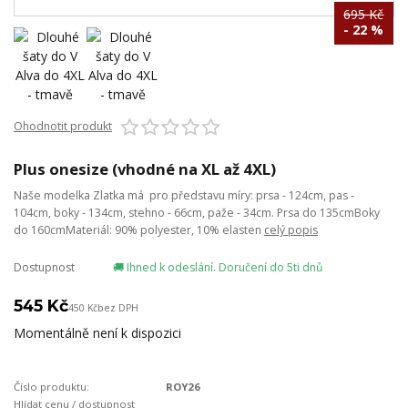
695 Kč
- 22 %
Ohodnotit produkt
Plus onesize (vhodné na XL až 4XL)
Naše modelka Zlatka má pro představu míry: prsa - 124cm, pas -
104cm, boky - 134cm, stehno - 66cm, paže - 34cm. Prsa do 135cmBoky
do 160cmMateriál: 90% polyester, 10% elasten
celý popis
Dostupnost
🚚 Ihned k odeslání. Doručení do 5ti dnů
545 Kč
450 Kč
bez DPH
Momentálně není k dispozici
Číslo produktu:
ROY26
Hlídat cenu / dostupnost