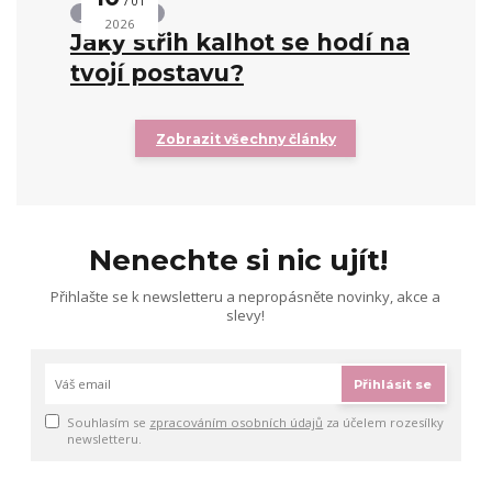
01
Střihy kalhot
2026
Jaký střih kalhot se hodí na
tvojí postavu?
Zobrazit všechny články
Nenechte si nic ujít!
Přihlašte se k newsletteru a nepropásněte novinky, akce a
slevy!
Přihlásit se
Souhlasím se
zpracováním osobních údajů
za účelem rozesílky
newsletteru.