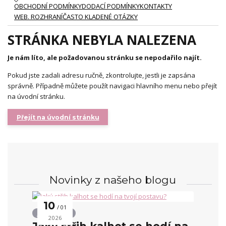
OBCHODNÍ PODMÍNKY
DODACÍ PODMÍNKY
KONTAKTY
WEB. ROZHRANÍ
ČASTO KLADENÉ OTÁZKY
STRÁNKA NEBYLA NALEZENA
Je nám líto, ale požadovanou stránku se nepodařilo najít.
Pokud jste zadali adresu ručně, zkontrolujte, jestli je zapsána
správně. Případně můžete použít navigaci hlavního menu nebo přejít
na úvodní stránku.
Přejít na úvodní stránku
Novinky z našeho blogu
10
01
Střihy kalhot
2026