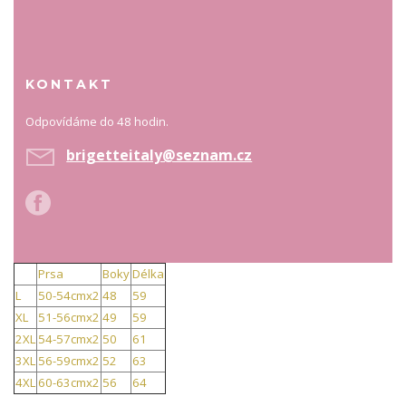
KONTAKT
Odpovídáme do 48 hodin.
brigetteitaly@seznam.cz
Prsa
Boky
Délka
L
50-54cmx2
48
59
XL
51-56cmx2
49
59
2XL
54-57cmx2
50
61
3XL
56-59cmx2
52
63
4XL
60-63cmx2
56
64