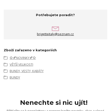
Potřebujete poradit?
brigetteitaly@seznam.cz
Zboží zařazeno v kategoriích
🌻🍂NOVINKY🍂🌻
VĚTŠÍ VELIKOSTI
BUNDY, VESTY, KABÁTY
BUNDY
Nenechte si nic ujít!
Přihlašte se k newsletteru a nepropásněte novinky, akce a slevy!