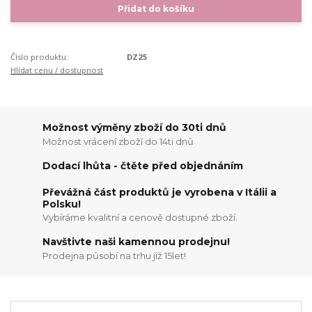
Přidat do košíku
Číslo produktu:
DZ25
Hlídat cenu / dostupnost
Možnost výměny zboží do 30ti dnů
Možnost vrácení zboží do 14ti dnů
Dodací lhůta - čtěte před objednáním
Převážná část produktů je vyrobena v Itálii a
Polsku!
Vybíráme kvalitní a cenově dostupné zboží.
Navštivte naši kamennou prodejnu!
Prodejna působí na trhu již 15let!