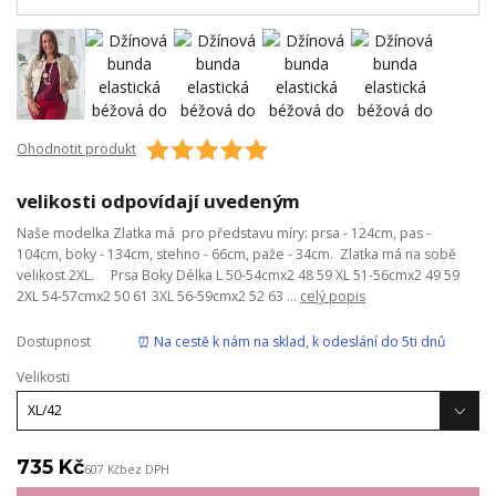
Ohodnotit produkt
velikosti odpovídají uvedeným
Naše modelka Zlatka má pro představu míry: prsa - 124cm, pas -
104cm, boky - 134cm, stehno - 66cm, paže - 34cm. Zlatka má na sobě
velikost 2XL. Prsa Boky Délka L 50-54cmx2 48 59 XL 51-56cmx2 49 59
2XL 54-57cmx2 50 61 3XL 56-59cmx2 52 63 ...
celý popis
Dostupnost
⏰ Na cestě k nám na sklad, k odeslání do 5ti dnů
Velikosti
735 Kč
607 Kč
bez DPH