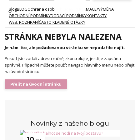
Blog
BLOG
Ochrana osobních údajů
REKLAMACE/VÝMĚNA
OBCHODNÍ PODMÍNKY
DODACÍ PODMÍNKY
KONTAKTY
WEB. ROZHRANÍ
ČASTO KLADENÉ OTÁZKY
STRÁNKA NEBYLA NALEZENA
Je nám líto, ale požadovanou stránku se nepodařilo najít.
Pokud jste zadali adresu ručně, zkontrolujte, jestli je zapsána
správně. Případně můžete použít navigaci hlavního menu nebo přejít
na úvodní stránku.
Přejít na úvodní stránku
Novinky z našeho blogu
10