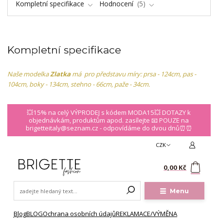
Kompletní specifikace
Hodnocení
5
Kompletní specifikace
Naše modelka
Zlatka
má pro představu míry: prsa - 124cm, pas -
104cm, boky - 134cm, stehno - 66cm, paže - 34cm.
💥15% na celý VÝPRODEJ s kódem MODA15💥 DOTAZY k
objednávkám, produktům apod. zasílejte 📧 POUZE na
brigetteitaly@seznam.cz - odpovídáme do dvou dnů⏰⏰
CZK
0
0,00 Kč
Menu
Blog
BLOG
Ochrana osobních údajů
REKLAMACE/VÝMĚNA