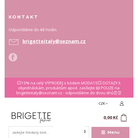
KONTAKT
Odpovídáme do 48 hodin.
brigetteitaly@seznam.cz
💥15% na celý VÝPRODEJ s kódem MODA15💥 DOTAZY k
objednávkám, produktům apod. zasílejte 📧 POUZE na
brigetteitaly@seznam.cz - odpovídáme do dvou dnů⏰⏰
CZK
0
0,00 Kč
Menu