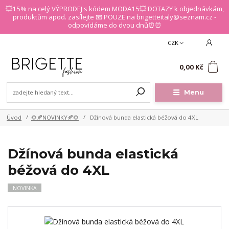
💥15% na celý VÝPRODEJ s kódem MODA15💥 DOTAZY k objednávkám,
produktům apod. zasílejte 📧 POUZE na brigetteitaly@seznam.cz -
odpovídáme do dvou dnů⏰⏰
CZK
0
0,00 Kč
Menu
Úvod
🌻🍂NOVINKY🍂🌻
Džínová bunda elastická béžová do 4XL
Džínová bunda elastická
béžová do 4XL
NOVINKA