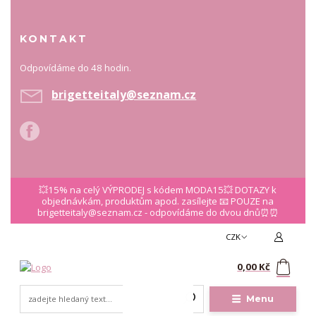
KONTAKT
Odpovídáme do 48 hodin.
brigetteitaly@seznam.cz
💥15% na celý VÝPRODEJ s kódem MODA15💥 DOTAZY k
objednávkám, produktům apod. zasílejte 📧 POUZE na
brigetteitaly@seznam.cz - odpovídáme do dvou dnů⏰⏰
CZK
0
0,00 Kč
Menu