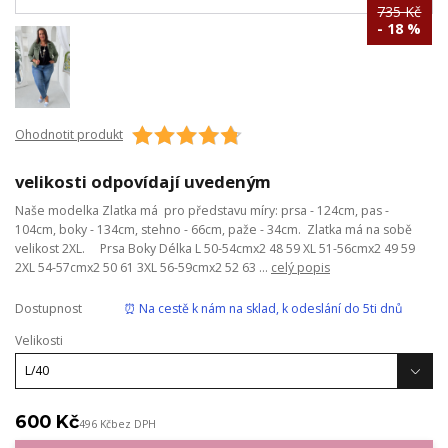
735 Kč
- 18 %
Ohodnotit produkt
velikosti odpovídají uvedeným
Naše modelka Zlatka má pro představu míry: prsa - 124cm, pas -
104cm, boky - 134cm, stehno - 66cm, paže - 34cm. Zlatka má na sobě
velikost 2XL. Prsa Boky Délka L 50-54cmx2 48 59 XL 51-56cmx2 49 59
2XL 54-57cmx2 50 61 3XL 56-59cmx2 52 63 ...
celý popis
Dostupnost
⏰ Na cestě k nám na sklad, k odeslání do 5ti dnů
Velikosti
600 Kč
496 Kč
bez DPH