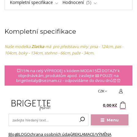
Kompletní specifikace
Hodnocení
5
Kompletní specifikace
Naše modelka
Zlatka
má pro představu míry: prsa - 124cm, pas -
104cm, boky - 134cm, stehno - 66cm, paže - 34cm.
💥15% na celý VÝPRODEJ s kódem MODA15💥 DOTAZY k
objednávkám, produktům apod. zasílejte 📧 POUZE na
brigetteitaly@seznam.cz - odpovídáme do dvou dnů⏰⏰
CZK
0
0,00 Kč
Menu
Blog
BLOG
Ochrana osobních údajů
REKLAMACE/VÝMĚNA