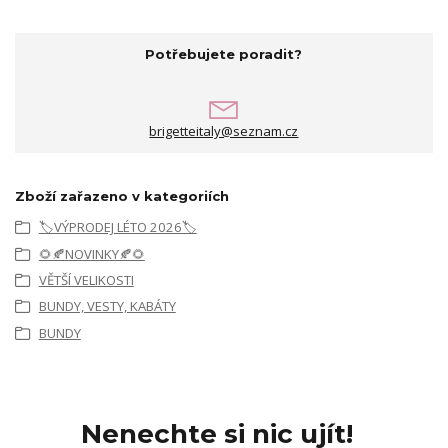
Potřebujete poradit?
brigetteitaly@seznam.cz
Zboží zařazeno v kategoriích
🏷️VÝPRODEJ LÉTO 2026🏷️
🌻🍂NOVINKY🍂🌻
VĚTŠÍ VELIKOSTI
BUNDY, VESTY, KABÁTY
BUNDY
Nenechte si nic ujít!