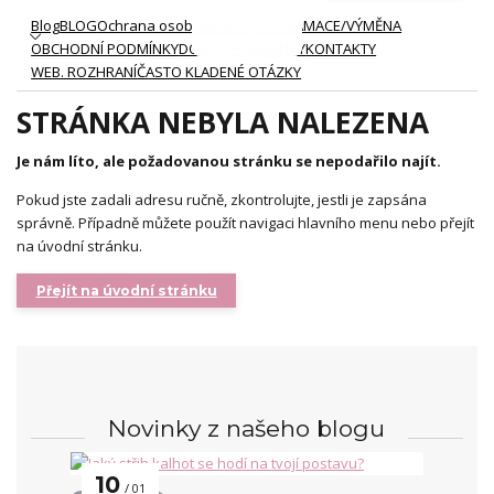
Blog
BLOG
Ochrana osobních údajů
REKLAMACE/VÝMĚNA
OBCHODNÍ PODMÍNKY
DODACÍ PODMÍNKY
KONTAKTY
WEB. ROZHRANÍ
ČASTO KLADENÉ OTÁZKY
STRÁNKA NEBYLA NALEZENA
Je nám líto, ale požadovanou stránku se nepodařilo najít.
Pokud jste zadali adresu ručně, zkontrolujte, jestli je zapsána
správně. Případně můžete použít navigaci hlavního menu nebo přejít
na úvodní stránku.
Přejít na úvodní stránku
Novinky z našeho blogu
10
01