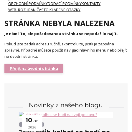
OBCHODNÍ PODMÍNKY
DODACÍ PODMÍNKY
KONTAKTY
WEB. ROZHRANÍ
ČASTO KLADENÉ OTÁZKY
STRÁNKA NEBYLA NALEZENA
Je nám líto, ale požadovanou stránku se nepodařilo najít.
Pokud jste zadali adresu ručně, zkontrolujte, jestli je zapsána
správně. Případně můžete použít navigaci hlavního menu nebo přejít
na úvodní stránku.
Přejít na úvodní stránku
Novinky z našeho blogu
10
01
Střihy kalhot
2026