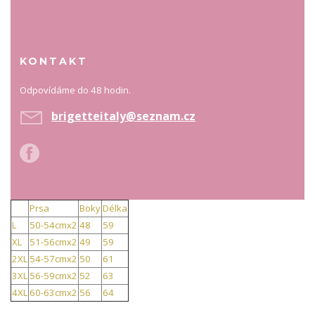
KONTAKT
Odpovídáme do 48 hodin.
brigetteitaly@seznam.cz
Prsa
Boky
Délka
L
50-54cmx2
48
59
XL
51-56cmx2
49
59
2XL
54-57cmx2
50
61
3XL
56-59cmx2
52
63
4XL
60-63cmx2
56
64