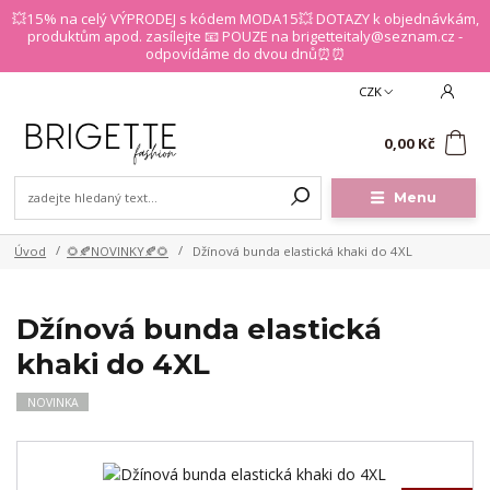
💥15% na celý VÝPRODEJ s kódem MODA15💥 DOTAZY k objednávkám,
produktům apod. zasílejte 📧 POUZE na brigetteitaly@seznam.cz -
odpovídáme do dvou dnů⏰⏰
CZK
0
0,00 Kč
Menu
Úvod
🌻🍂NOVINKY🍂🌻
Džínová bunda elastická khaki do 4XL
Džínová bunda elastická
khaki do 4XL
NOVINKA