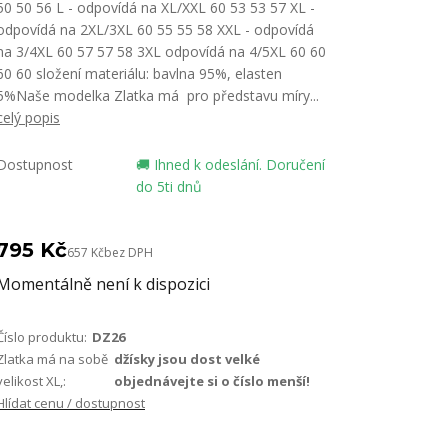
50 50 56 L - odpovídá na XL/XXL 60 53 53 57 XL -
odpovídá na 2XL/3XL 60 55 55 58 XXL - odpovídá
na 3/4XL 60 57 57 58 3XL odpovídá na 4/5XL 60 60
60 60 složení materiálu: bavlna 95%, elasten
5%Naše modelka Zlatka má pro představu míry...
celý popis
Dostupnost
🚚 Ihned k odeslání. Doručení
do 5ti dnů
795 Kč
657 Kč
bez DPH
Momentálně není k dispozici
Číslo produktu:
DZ26
Zlatka má na sobě
džísky jsou dost velké
velikost XL,:
objednávejte si o číslo menší!
Hlídat cenu / dostupnost