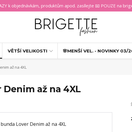
 k objednávkám, produktům apod. zasílejte 📧 POUZE na bri
VĚTŠÍ VELIKOSTI
🌸MENŠÍ VEL. - NOVINKY 03/2
enim až na 4XL
 Denim až na 4XL