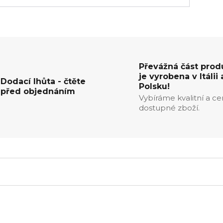
Převážná část prod
je vyrobena v Itálii 
Dodací lhůta - čtěte
Polsku!
před objednáním
Vybíráme kvalitní a c
dostupné zboží.