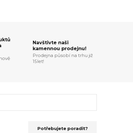
uktů
Navštivte naši
a
kamennou prodejnu!
Prodejna působí na trhu již
enově
15let!
Potřebujete poradit?