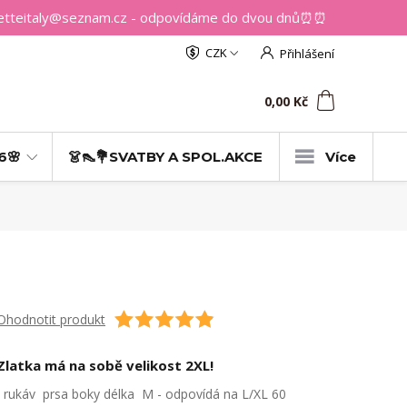
getteitaly@seznam.cz - odpovídáme do dvou dnů⏰⏰
CZK
Přihlášení
0
ks
za
0,00 Kč
6🌸
👗👠💐SVATBY A SPOL.AKCE
Více
Ohodnotit produkt
Zlatka má na sobě velikost 2XL!
rukáv prsa boky délka M - odpovídá na L/XL 60