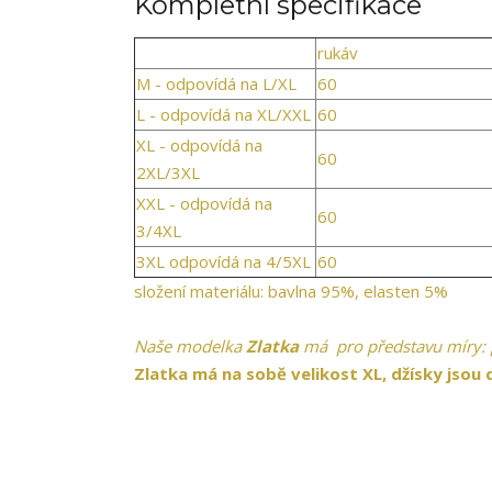
Kompletní specifikace
rukáv
M - odpovídá na L/XL
60
L - odpovídá na XL/XXL
60
XL - odpovídá na
60
2XL/3XL
XXL - odpovídá na
60
3/4XL
3XL odpovídá na 4/5XL
60
složení materiálu: bavlna 95%, elasten 5%
Naše modelka
Zlatka
má pro představu míry: 
Zlatka má na sobě velikost XL, džísky jsou 