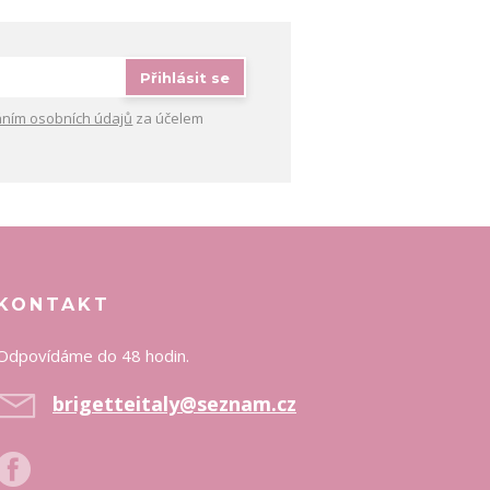
Přihlásit se
ním osobních údajů
za účelem
KONTAKT
Odpovídáme do 48 hodin.
brigetteitaly@seznam.cz