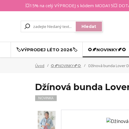
💥15% na celý VÝPRODEJ s kódem MODA15💥 DOTAZY
Hledat
🏷️VÝPRODEJ LÉTO 2026🏷️
🌻🍂NOVINKY🍂🌻
Úvod
🌻🍂NOVINKY🍂🌻
Džínová bunda Lover D
Džínová bunda Lover
NOVINKA