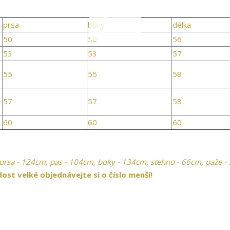
prsa
boky
délka
50
50
56
53
53
57
55
55
58
57
57
58
60
60
60
prsa - 124cm, pas - 104cm, boky - 134cm, stehno - 66cm, paže -
dost velké objednávejte si o číslo menší!