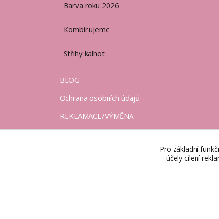
Barva roku 2026
Kombinujeme
Střihy kalhot
BLOG
Ochrana osobních údajů
REKLAMACE/VÝMĚNA
OBCHODNÍ PODMÍNKY
Pro základní funkč
DODACÍ PODMÍNKY
účely cílení rek
KONTAKTY
WEB. ROZHRANÍ
ČASTO KLADENÉ OTÁZKY