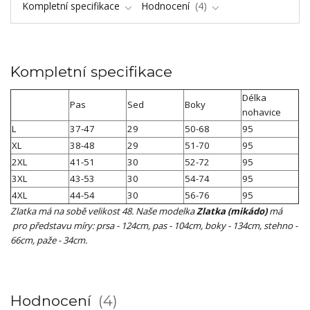
Kompletní specifikace
Hodnocení
4
Kompletní specifikace
Délka
Pas
Sed
Boky
nohavice
L
37-47
29
50-68
95
XL
38-48
29
51-70
95
2XL
41-51
30
52-72
95
3XL
43-53
30
54-74
95
4XL
44-54
30
56-76
95
Zlatka má na sobě velikost 48. Naše modelka
Zlatka (mikádo)
má
pro představu míry: prsa - 124cm, pas - 104cm, boky - 134cm, stehno -
66cm, paže - 34cm.
Hodnocení
4