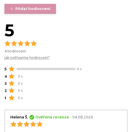
Přidat hodnocení
5
4 hodnocení
Jak ověřujeme hodnocení?
5
4 x
4
0 x
3
0 x
2
0 x
1
0 x
Helena Š.
Ověřená recenze
- 04.08.2026