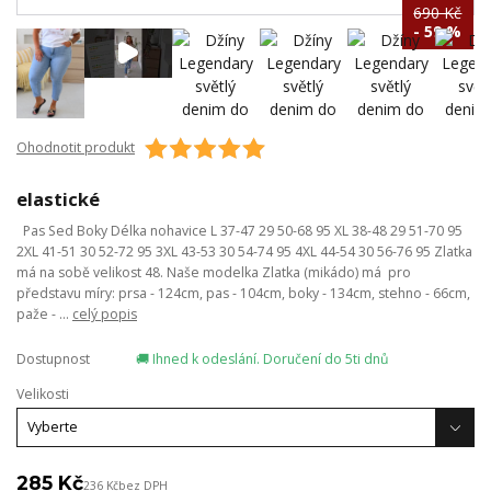
690 Kč
- 59 %
Ohodnotit produkt
elastické
Pas Sed Boky Délka nohavice L 37-47 29 50-68 95 XL 38-48 29 51-70 95
2XL 41-51 30 52-72 95 3XL 43-53 30 54-74 95 4XL 44-54 30 56-76 95 Zlatka
má na sobě velikost 48. Naše modelka Zlatka (mikádo) má pro
představu míry: prsa - 124cm, pas - 104cm, boky - 134cm, stehno - 66cm,
paže - ...
celý popis
Dostupnost
🚚 Ihned k odeslání. Doručení do 5ti dnů
Velikosti
285 Kč
236 Kč
bez DPH