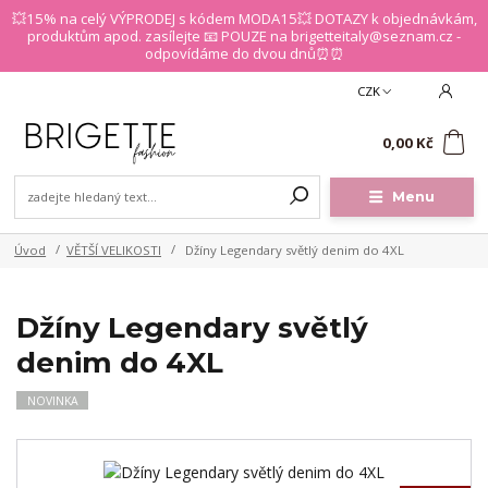
💥15% na celý VÝPRODEJ s kódem MODA15💥 DOTAZY k objednávkám,
produktům apod. zasílejte 📧 POUZE na brigetteitaly@seznam.cz -
odpovídáme do dvou dnů⏰⏰
CZK
0
0,00 Kč
Menu
Úvod
VĚTŠÍ VELIKOSTI
Džíny Legendary světlý denim do 4XL
Džíny Legendary světlý
denim do 4XL
NOVINKA