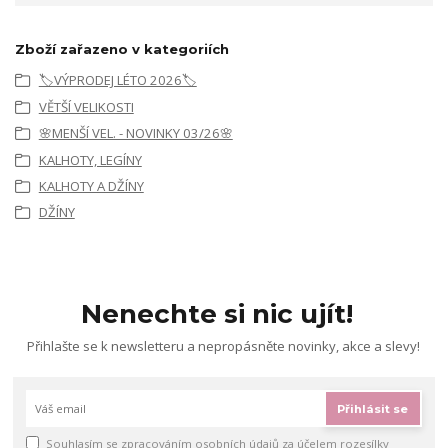
Zboží zařazeno v kategoriích
🏷️VÝPRODEJ LÉTO 2026🏷️
VĚTŠÍ VELIKOSTI
🌸MENŠÍ VEL. - NOVINKY 03/26🌸
KALHOTY, LEGÍNY
KALHOTY A DŽÍNY
DŽÍNY
Nenechte si nic ujít!
Přihlašte se k newsletteru a nepropásněte novinky, akce a slevy!
Přihlásit se
Souhlasím se
zpracováním osobních údajů
za účelem rozesílky