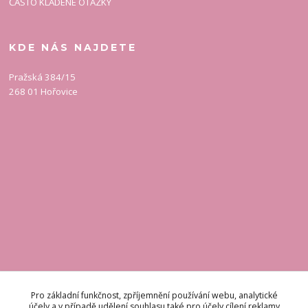
ČASTO KLADENÉ OTÁZKY
KDE NÁS NAJDETE
Pražská 384/15
268 01 Hořovice
KONTAKT
Pro základní funkčnost, zpříjemnění používání webu, analytické
účely a v případě udělení souhlasu také pro účely cílení reklamy