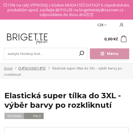
💥15% na celý VÝPRODEJ s kódem MODA15💥 DOTAZY k objednávkám,
produktům apod. zasílejte 📧 POUZE na brigetteitaly@seznam.cz -
odpovídáme do dvou dnů⏰⏰
CZK
0
0,00 Kč
Menu
Úvod
🌻🍂NOVINKY🍂🌻
Elastická super tílka do 3XL - výběr barvy po
rozkliknutí
Elastická super tílka do 3XL -
výběr barvy po rozkliknutí
NOVINKA
ITALY