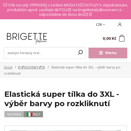
💥15% na celý VÝPRODEJ s kódem MODA15💥 DOTAZY k objednávkám,
produktům apod. zasílejte 📧 POUZE na brigetteitaly@seznam.cz -
odpovídáme do dvou dnů⏰⏰
CZK
0
0,00 Kč
Menu
Úvod
🌻🍂NOVINKY🍂🌻
Elastická super tílka do 3XL - výběr barvy po
rozkliknutí
Elastická super tílka do 3XL -
výběr barvy po rozkliknutí
NOVINKA
ITALY