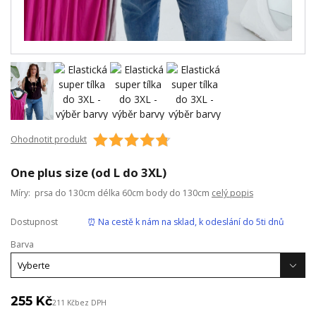
Ohodnotit produkt
One plus size (od L do 3XL)
Míry: prsa do 130cm délka 60cm body do 130cm
celý popis
Dostupnost
⏰ Na cestě k nám na sklad, k odeslání do 5ti dnů
Barva
255 Kč
211 Kč
bez DPH