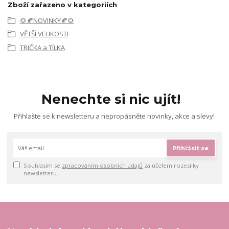
Zboží zařazeno v kategoriích
🌻🍂NOVINKY🍂🌻
VĚTŠÍ VELIKOSTI
TRIČKA a TÍLKA
Nenechte si nic ujít!
Přihlašte se k newsletteru a nepropásněte novinky, akce a slevy!
Přihlásit se
Souhlasím se
zpracováním osobních údajů
za účelem rozesílky
newsletteru.