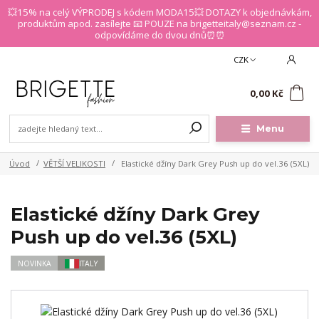
💥15% na celý VÝPRODEJ s kódem MODA15💥 DOTAZY k objednávkám,
produktům apod. zasílejte 📧 POUZE na brigetteitaly@seznam.cz -
odpovídáme do dvou dnů⏰⏰
CZK
0
0,00 Kč
Menu
Úvod
VĚTŠÍ VELIKOSTI
Elastické džíny Dark Grey Push up do vel.36 (5XL)
Elastické džíny Dark Grey
Push up do vel.36 (5XL)
NOVINKA
ITALY