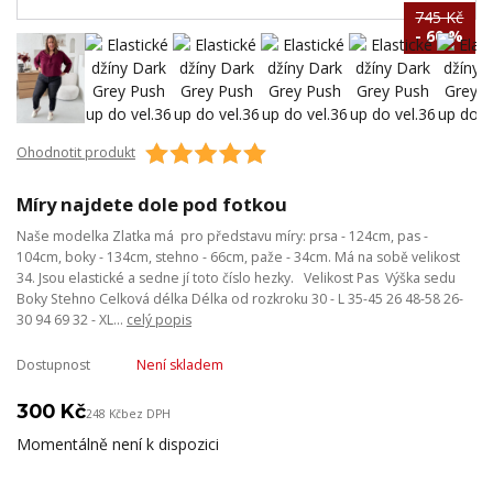
745 Kč
- 60 %
Ohodnotit produkt
Míry najdete dole pod fotkou
Naše modelka Zlatka má pro představu míry: prsa - 124cm, pas -
104cm, boky - 134cm, stehno - 66cm, paže - 34cm. Má na sobě velikost
34. Jsou elastické a sedne jí toto číslo hezky. Velikost Pas Výška sedu
Boky Stehno Celková délka Délka od rozkroku 30 - L 35-45 26 48-58 26-
30 94 69 32 - XL...
celý popis
Dostupnost
Není skladem
300 Kč
248 Kč
bez DPH
Momentálně není k dispozici