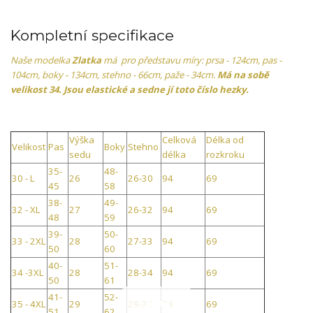
Kompletní specifikace
Naše modelka
Zlatka
má pro představu míry: prsa - 124cm, pas -
104cm, boky - 134cm, stehno - 66cm, paže - 34cm.
Má na sobě
velikost 34. Jsou elastické a sedne jí toto číslo hezky.
Výška
Celková
Délka od
Velikost
Pas
Boky
Stehno
sedu
délka
rozkroku
35-
48-
30 - L
26
26-30
94
69
45
58
38-
49-
32 - XL
27
26-32
94
69
48
59
39-
50-
33 - 2XL
28
27-33
94
69
50
60
40-
51-
34 -3XL
28
28-34
94
69
50
61
41-
52-
35 - 4XL
29
29-34
94
69
51
62