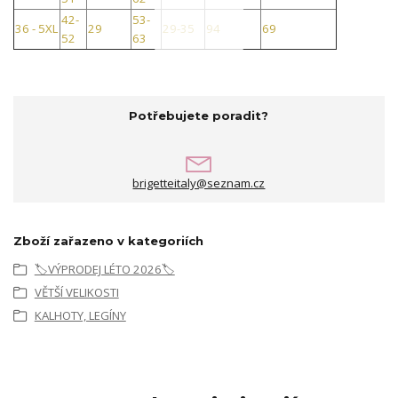
42-
53-
36 - 5XL
29
29-35
94
69
52
63
Potřebujete poradit?
brigetteitaly@seznam.cz
Zboží zařazeno v kategoriích
🏷️VÝPRODEJ LÉTO 2026🏷️
VĚTŠÍ VELIKOSTI
KALHOTY, LEGÍNY