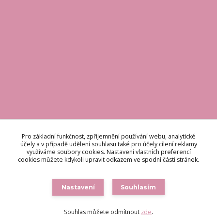
KONTAKT
Pro základní funkčnost, zpříjemnění používání webu, analytické
účely a v případě udělení souhlasu také pro účely cílení reklamy
využíváme soubory cookies. Nastavení vlastních preferencí
Odpovídáme do 48 hodin.
cookies můžete kdykoli upravit odkazem ve spodní části stránek.
brigetteitaly@seznam.cz
Nastavení
Souhlasím
Souhlas můžete odmítnout
zde
.