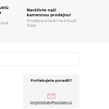
uktů
Navštivte naši
a
kamennou prodejnu!
Prodejna působí na trhu již
enově
15let!
Potřebujete poradit?
brigetteitaly@seznam.cz