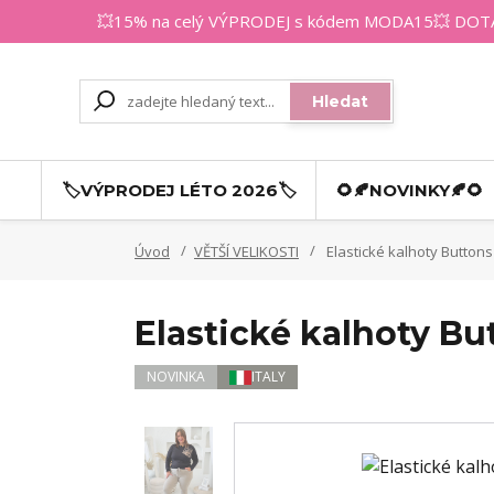
💥15% na celý VÝPRODEJ s kódem MODA15💥 DOTAZY
Hledat
🏷️VÝPRODEJ LÉTO 2026🏷️
🌻🍂NOVINKY🍂🌻
Úvod
VĚTŠÍ VELIKOSTI
Elastické kalhoty Buttons
Elastické kalhoty Bu
NOVINKA
ITALY