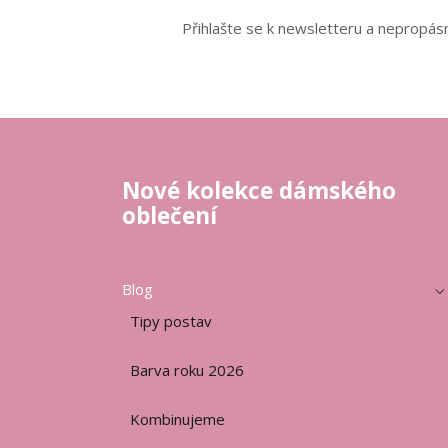
Přihlašte se k newsletteru a nepropásn
Nové kolekce dámského
oblečení
Blog
Tipy postav
Barva roku 2026
Kombinujeme