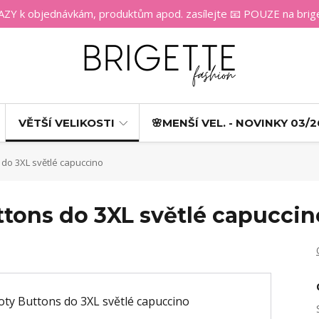
 k objednávkám, produktům apod. zasílejte 📧 POUZE na bri
VĚTŠÍ VELIKOSTI
🌸MENŠÍ VEL. - NOVINKY 03/2
 do 3XL světlé capuccino
ttons do 3XL světlé capuccin