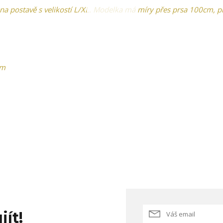
 na postavě s velikostí L/XL. Modelka má míry přes prsa 100cm, p
cm
jít!