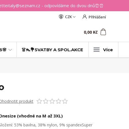
getteitaly@seznam.cz - odpovídáme do dvou dnů⏰⏰
CZK
Přihlášení
0
ks
za
0,00 Kč
6🌸
👗👠💐SVATBY A SPOL.AKCE
Více
o
Ohodnotit produkt
Onesize (vhodné na M až 3XL)
Složení: 53% bavlna, 38% nylon, 9% spandexSuper