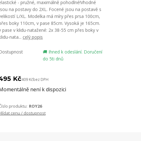
elastické - pružné, maximálně pohodlné!Vhodné
jsou na postavy do 2XL. Focené jsou na postavě s
velikostí L/XL. Modelka má míry přes prsa 100cm,
přes boky 110cm, v pase 85cm. Vysoká je 165cm.
v pase v klidu-natažené: 2x 38-55 cm přes boky v
klidu-nata...
celý popis
Dostupnost
🚚 Ihned k odeslání. Doručení
do 5ti dnů
495 Kč
409 Kč
bez DPH
Momentálně není k dispozici
Číslo produktu:
ROY26
Hlídat cenu / dostupnost