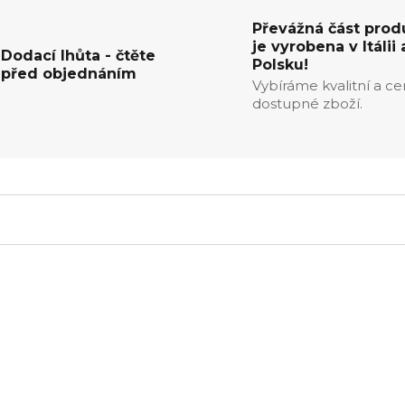
Převážná část prod
je vyrobena v Itálii 
Dodací lhůta - čtěte
Polsku!
před objednáním
Vybíráme kvalitní a c
dostupné zboží.