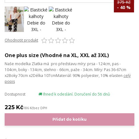
375 Kč
- 40 %
Ohodnotit produkt
One plus size (Vhodné na XL, XXL až 3XL)
Naše modelka Zlatka má pro představu míry: prsa - 124cm, pas -
104cm, boky - 134cm, stehno - 66cm, paže - 34cm. Míry: Pas 36-67cm
x2Boky 70cm x2Délka 107cmMateriál: 90% polyester, 10% elasten
celý
popis
Dostupnost
🚚 Ihned k odeslání. Doručení do 5ti dnů
225 Kč
186 Kč
bez DPH
Přidat do košíku