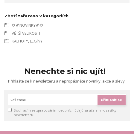
Zboží zařazeno v kategoriích
🌻🍂NOVINKY🍂🌻
VĚTŠÍ VELIKOSTI
KALHOTY, LEGÍNY
Nenechte si nic ujít!
Přihlašte se k newsletteru a nepropásněte novinky, akce a slevy!
Přihlásit se
Souhlasím se
zpracováním osobních údajů
za účelem rozesílky
newsletteru.