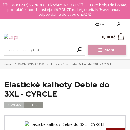
💥15% na celý VÝPRODEJ s kódem MODA15💥 DOTAZY k objednávkám,
produktům apod. zasílejte 📧 POUZE na brigetteitaly@seznam.cz -
odpovídáme do dvou dnů⏰⏰
CZK
0
0,00 Kč
Menu
Úvod
🌻🍂NOVINKY🍂🌻
Elastické kalhoty Debie do 3XL - CYRCLE
Elastické kalhoty Debie do
3XL - CYRCLE
NOVINKA
ITALY