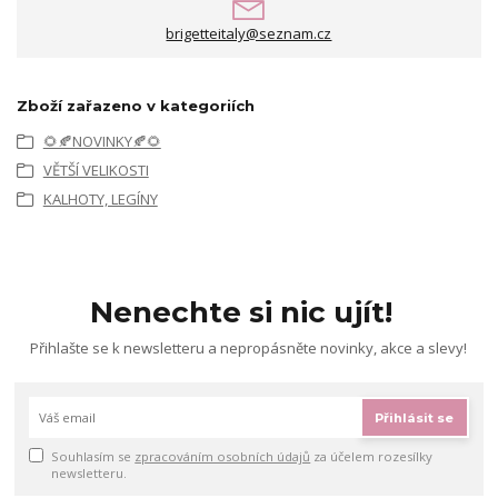
brigetteitaly@seznam.cz
Zboží zařazeno v kategoriích
🌻🍂NOVINKY🍂🌻
VĚTŠÍ VELIKOSTI
KALHOTY, LEGÍNY
Nenechte si nic ujít!
Přihlašte se k newsletteru a nepropásněte novinky, akce a slevy!
Přihlásit se
Souhlasím se
zpracováním osobních údajů
za účelem rozesílky
newsletteru.