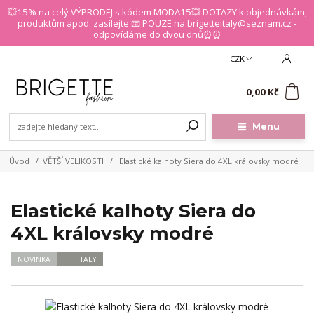
💥15% na celý VÝPRODEJ s kódem MODA15💥 DOTAZY k objednávkám,
produktům apod. zasílejte 📧 POUZE na brigetteitaly@seznam.cz -
odpovídáme do dvou dnů⏰⏰
CZK
0
0,00 Kč
Menu
Úvod
VĚTŠÍ VELIKOSTI
Elastické kalhoty Siera do 4XL královsky modré
Elastické kalhoty Siera do
4XL královsky modré
NOVINKA
ITALY