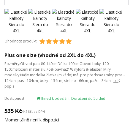
Ohodnotit produkt
Plus one size (vhodné od 2XL do 4XL)
Rozměry:Obvod pas: 80-140cmDélka 100cmObvod boky: 120-
150cmSložení materiálu:76% bavlna21% nylon3% elasten Míry
modelky:Naše modelka Zlatka (mikádo) má pro představu míry: prsa -
124cm, pas - 104cm, boky - 134cm, stehno - 66cm, paže - 34cm.
celý
popis
Dostupnost
🚚 Ihned k odeslání. Doručení do 5ti dnů
535 Kč
442 Kč
bez DPH
Momentálně není k dispozici