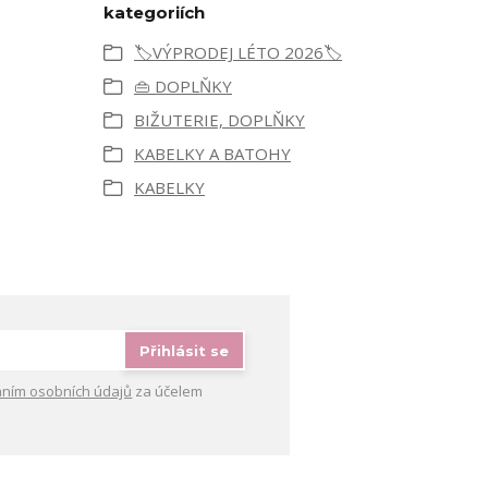
kategoriích
🏷️VÝPRODEJ LÉTO 2026🏷️
👜 DOPLŇKY
BIŽUTERIE, DOPLŇKY
KABELKY A BATOHY
KABELKY
Přihlásit se
ním osobních údajů
za účelem