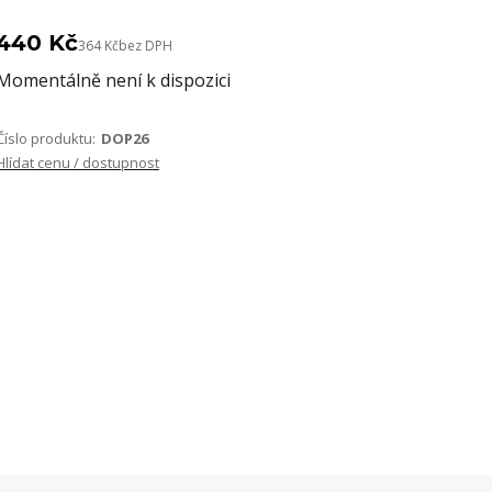
440 Kč
364 Kč
bez DPH
Momentálně není k dispozici
Číslo produktu:
DOP26
Hlídat cenu / dostupnost