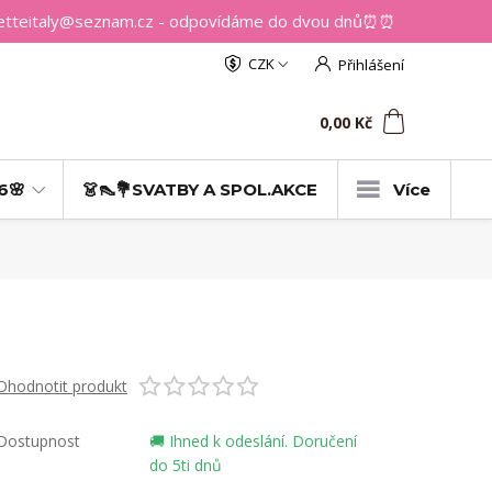
getteitaly@seznam.cz - odpovídáme do dvou dnů⏰⏰
CZK
Přihlášení
0
ks
za
0,00 Kč
6🌸
👗👠💐SVATBY A SPOL.AKCE
Více
Ohodnotit produkt
Dostupnost
🚚 Ihned k odeslání. Doručení
do 5ti dnů