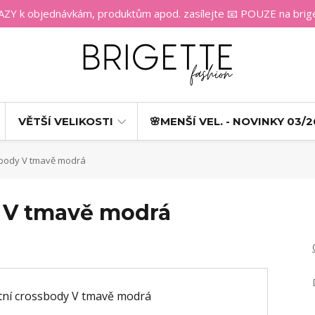
 k objednávkám, produktům apod. zasílejte 📧 POUZE na bri
VĚTŠÍ VELIKOSTI
🌸MENŠÍ VEL. - NOVINKY 03/2
sbody V tmavě modrá
y V tmavě modrá