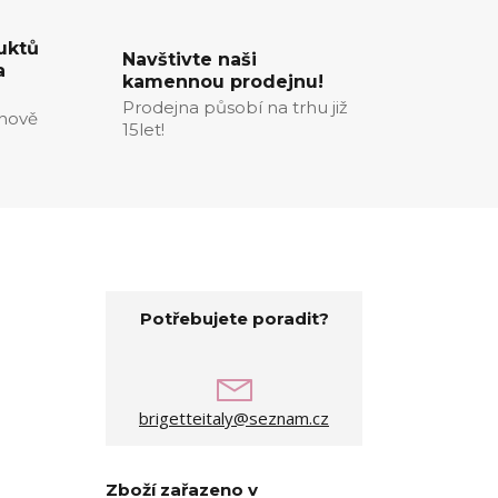
uktů
Navštivte naši
a
kamennou prodejnu!
Prodejna působí na trhu již
enově
15let!
Potřebujete poradit?
brigetteitaly@seznam.cz
Zboží zařazeno v