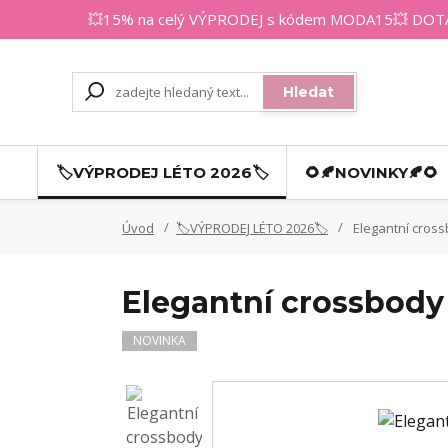
💥15% na celý VÝPRODEJ s kódem MODA15💥 DOTAZY
Hledat
🏷️VÝPRODEJ LÉTO 2026🏷️
🌻🍂NOVINKY🍂🌻
Úvod
🏷️VÝPRODEJ LÉTO 2026🏷️
Elegantní cros
Elegantní crossbod
NOVINKA