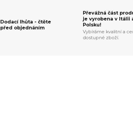
Převážná část prod
je vyrobena v Itálii 
Dodací lhůta - čtěte
Polsku!
před objednáním
Vybíráme kvalitní a c
dostupné zboží.