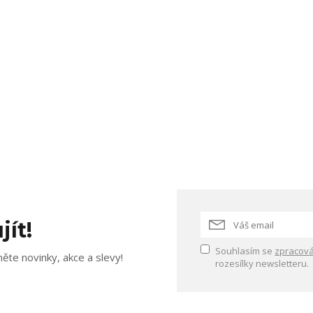
jít!
Souhlasím se
zpracová
ěte novinky, akce a slevy!
rozesílky newsletteru.