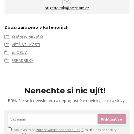
brigetteitaly@seznam.cz
Zboží zařazeno v kategoriích
🌻🍂NOVINKY🍂🌻
VĚTŠÍ VELIKOSTI
🥾 OBUV
ESPADRILKY
Nenechte si nic ujít!
Přihlašte se k newsletteru a nepropásněte novinky, akce a slevy!
Přihlásit se
Souhlasím se
zpracováním osobních údajů
za účelem rozesílky