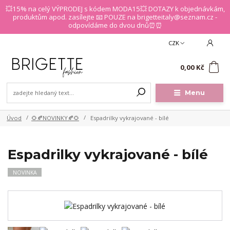
💥15% na celý VÝPRODEJ s kódem MODA15💥 DOTAZY k objednávkám,
produktům apod. zasílejte 📧 POUZE na brigetteitaly@seznam.cz -
odpovídáme do dvou dnů⏰⏰
CZK
0
0,00 Kč
Menu
Úvod
🌻🍂NOVINKY🍂🌻
Espadrilky vykrajované - bílé
Espadrilky vykrajované - bílé
NOVINKA