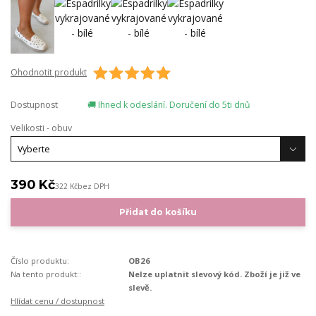
Ohodnotit produkt
Dostupnost
🚚 Ihned k odeslání. Doručení do 5ti dnů
Velikosti - obuv
390 Kč
322 Kč
bez DPH
Přidat do košíku
Číslo produktu:
OB26
Na tento produkt::
Nelze uplatnit slevový kód. Zboží je již ve
slevě.
Hlídat cenu / dostupnost