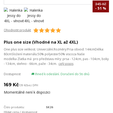
345 Kč
- 51 %
Ohodnotit produkt
Plus one size (Vhodné na XL až 4XL)
One plus size velikost. Univerzální.Rozměry:Prsa obvod: 144cmDélka:
80cmSložení materiálu:50% polyester50% viscoza Naše
modelka Zlatka má pro představu míry: prsa - 124cm, pas - 104cm, boky
- 134cm, stehno - 66cm, paže - 34cm.
celý popis
Dostupnost
🚚 Ihned k odeslání. Doručení do 5ti dnů
169 Kč
139 Kč
bez DPH
Momentálně není k dispozici
Číslo produktu:
SK26
Hlídat cenu / dostupnost