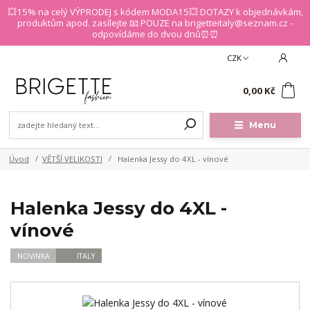
💥15% na celý VÝPRODEJ s kódem MODA15💥 DOTAZY k objednávkám,
produktům apod. zasílejte 📧 POUZE na brigetteitaly@seznam.cz -
odpovídáme do dvou dnů⏰⏰
CZK
0
0,00 Kč
Menu
Úvod
VĚTŠÍ VELIKOSTI
Halenka Jessy do 4XL - vínové
Halenka Jessy do 4XL -
vínové
NOVINKA
ITALY