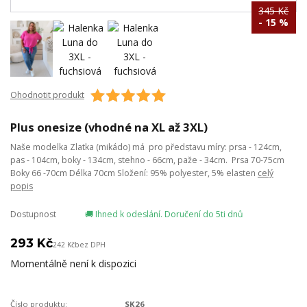
345 Kč
- 15 %
Ohodnotit produkt
Plus onesize (vhodné na XL až 3XL)
Naše modelka Zlatka (mikádo) má pro představu míry: prsa - 124cm,
pas - 104cm, boky - 134cm, stehno - 66cm, paže - 34cm. Prsa 70-75cm
Boky 66 -70cm Délka 70cm Složení: 95% polyester, 5% elasten
celý
popis
Dostupnost
🚚 Ihned k odeslání. Doručení do 5ti dnů
293 Kč
242 Kč
bez DPH
Momentálně není k dispozici
Číslo produktu:
SK26