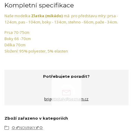
Kompletní specifikace
Naše modelka
Zlatka (mikádo)
má pro představu míry: prsa -
124cm, pas - 104cm, boky - 134cm, stehno - 66cm, paže - 34cm.
Prsa 70-75cm
Boky 66 -70cm
Délka 70cm
Složení: 95% polyester, 5% elasten
Potřebujete poradit?
brigetteitaly@seznam.cz
Zboží zařazeno v kategoriích
🌻🍂NOVINKY🍂🌻