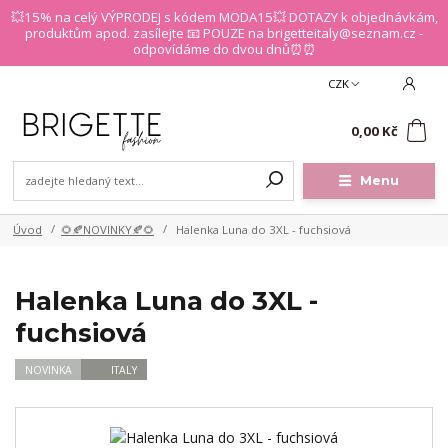
💥15% na celý VÝPRODEJ s kódem MODA15💥 DOTAZY k objednávkám,
produktům apod. zasílejte 📧 POUZE na brigetteitaly@seznam.cz -
odpovídáme do dvou dnů⏰⏰
CZK
0
0,00 Kč
Menu
Úvod
🌻🍂NOVINKY🍂🌻
Halenka Luna do 3XL - fuchsiová
Halenka Luna do 3XL -
fuchsiová
NOVINKA
ITALY