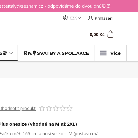
getteitaly@seznam.cz - odpovídáme do dvou dnů⏰⏰
CZK
Přihlášení
0
ks
za
0,00 Kč
6🌸
👗👠💐SVATBY A SPOL.AKCE
Více
Ohodnotit produkt
Plus onesize (vhodné na M až 2XL)
Evička měří 165 cm a nosí velikost M (postavu má