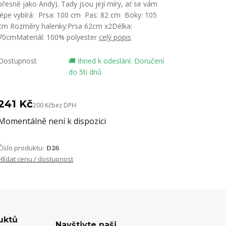
přesně jako Andy). Tady jsou její míry, ať se vám
lépe vybírá: Prsa: 100 cm Pas: 82 cm Boky: 105
cm Rozměry halenky:Prsa 62cm x2Délka:
70cmMateriál: 100% polyester
celý popis
Dostupnost
🚚 Ihned k odeslání. Doručení
do 5ti dnů
241 Kč
200 Kč
bez DPH
Momentálně není k dispozici
Číslo produktu:
D26
Hlídat cenu / dostupnost
uktů
Navštivte naši