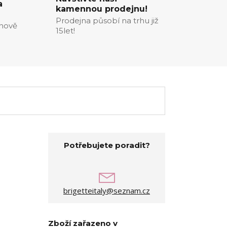
a
kamennou prodejnu!
Prodejna působí na trhu již
enově
15let!
Potřebujete poradit?
brigetteitaly@seznam.cz
Zboží zařazeno v