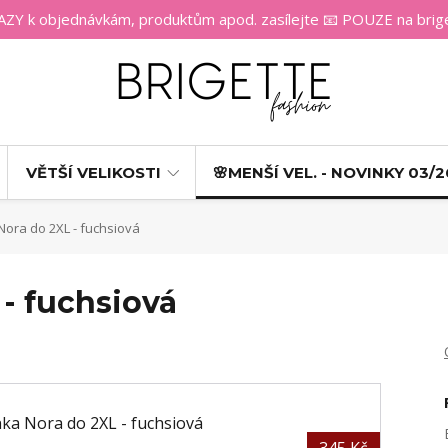
 k objednávkám, produktům apod. zasílejte 📧 POUZE na bri
VĚTŠÍ VELIKOSTI
🌸MENŠÍ VEL. - NOVINKY 03/2
ora do 2XL - fuchsiová
- fuchsiová