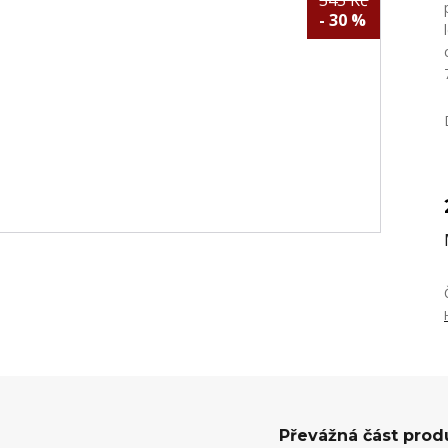
345 Kč
- 30 %
Převážná část prod