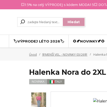
💥15% na celý VÝPRODEJ s kódem MODA15💥 DOTAZY
Hledat
🏷️VÝPRODEJ LÉTO 2026🏷️
🌻🍂NOVINKY🍂🌻
Úvod
🌸MENŠÍ VEL. - NOVINKY 03/26🌸
Halenka N
Halenka Nora do 2XL 
NOVINKA
ITALY