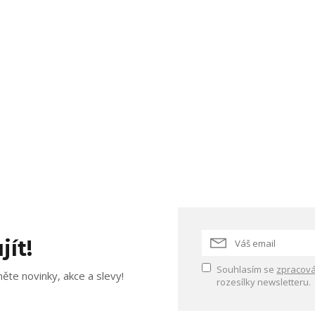
jít!
Souhlasím se
zpracová
ěte novinky, akce a slevy!
rozesílky newsletteru.