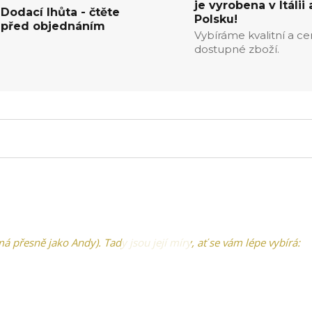
je vyrobena v Itálii 
Dodací lhůta - čtěte
Polsku!
před objednáním
Vybíráme kvalitní a c
dostupné zboží.
á přesně jako Andy). Tady jsou její míry, ať se vám lépe vybírá: