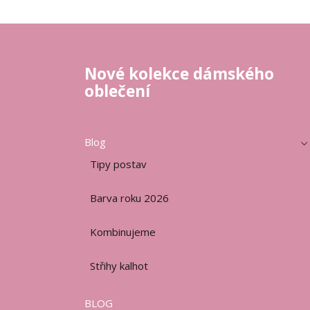
Nové kolekce dámského
oblečení
Blog
Tipy postav
Barva roku 2026
Kombinujeme
Střihy kalhot
BLOG