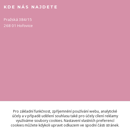
KDE NÁS NAJDETE
Pražská 384/15
268 01 Hořovice
KONTAKT
Pro základní funkčnost, zpříjemnění používání webu, analytické
účely a v případě udělení souhlasu také pro účely cílení reklamy
využíváme soubory cookies. Nastavení vlastních preferencí
Odpovídáme do 48 hodin.
cookies můžete kdykoli upravit odkazem ve spodní části stránek.