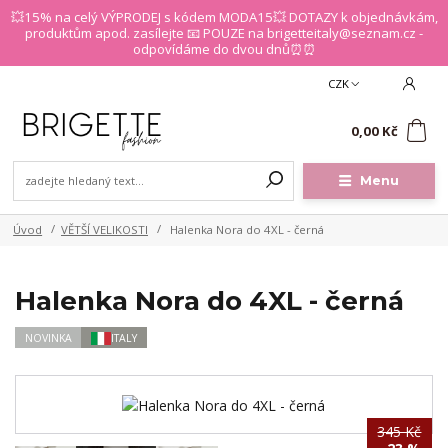
💥15% na celý VÝPRODEJ s kódem MODA15💥 DOTAZY k objednávkám,
produktům apod. zasílejte 📧 POUZE na brigetteitaly@seznam.cz -
odpovídáme do dvou dnů⏰⏰
CZK
0
0,00 Kč
Menu
Úvod
VĚTŠÍ VELIKOSTI
Halenka Nora do 4XL - černá
Halenka Nora do 4XL - černá
NOVINKA
ITALY
345 Kč