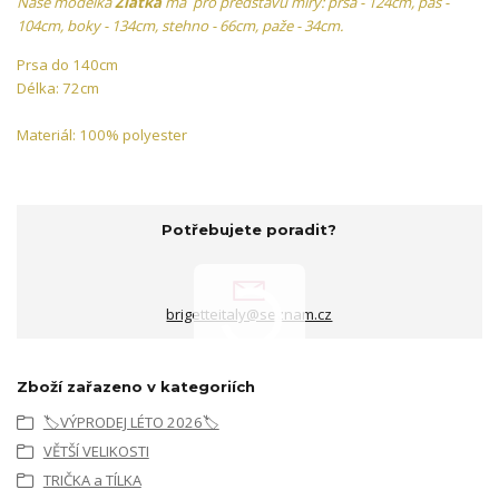
Naše modelka
Zlatka
má pro představu míry: prsa - 124cm, pas -
104cm, boky - 134cm, stehno - 66cm, paže - 34cm.
Prsa do 140cm
Délka: 72cm
Materiál: 100% polyester
Potřebujete poradit?
brigetteitaly@seznam.cz
Zboží zařazeno v kategoriích
🏷️VÝPRODEJ LÉTO 2026🏷️
VĚTŠÍ VELIKOSTI
TRIČKA a TÍLKA