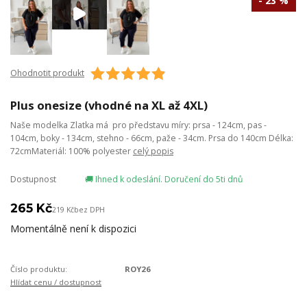
- 23 %
Ohodnotit produkt
Plus onesize (vhodné na XL až 4XL)
Naše modelka Zlatka má pro představu míry: prsa - 124cm, pas -
104cm, boky - 134cm, stehno - 66cm, paže - 34cm. Prsa do 140cm Délka:
72cmMateriál: 100% polyester
celý popis
Dostupnost
🚚 Ihned k odeslání. Doručení do 5ti dnů
265 Kč
219 Kč
bez DPH
Momentálně není k dispozici
Číslo produktu:
ROY26
Hlídat cenu / dostupnost