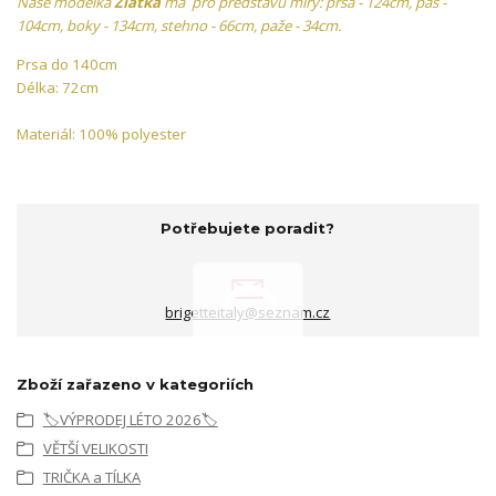
Naše modelka
Zlatka
má pro představu míry: prsa - 124cm, pas -
104cm, boky - 134cm, stehno - 66cm, paže - 34cm.
Prsa do 140cm
Délka: 72cm
Materiál: 100% polyester
Potřebujete poradit?
brigetteitaly@seznam.cz
Zboží zařazeno v kategoriích
🏷️VÝPRODEJ LÉTO 2026🏷️
VĚTŠÍ VELIKOSTI
TRIČKA a TÍLKA