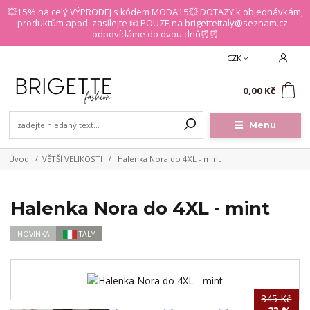
💥15% na celý VÝPRODEJ s kódem MODA15💥 DOTAZY k objednávkám,
produktům apod. zasílejte 📧 POUZE na brigetteitaly@seznam.cz -
odpovídáme do dvou dnů⏰⏰
CZK
0
0,00 Kč
Menu
Úvod
VĚTŠÍ VELIKOSTI
Halenka Nora do 4XL - mint
Halenka Nora do 4XL - mint
NOVINKA
ITALY
345 Kč