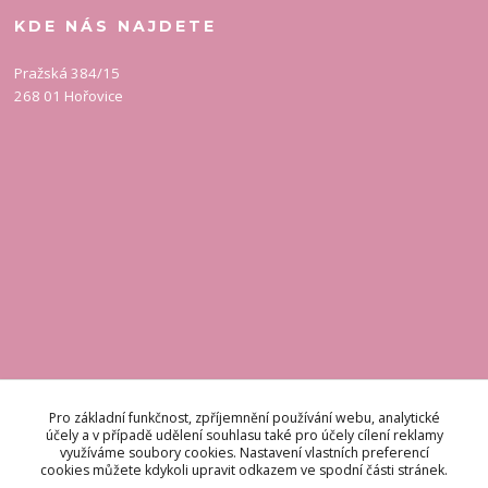
KDE NÁS NAJDETE
Pražská 384/15
268 01 Hořovice
KONTAKT
Pro základní funkčnost, zpříjemnění používání webu, analytické
účely a v případě udělení souhlasu také pro účely cílení reklamy
využíváme soubory cookies. Nastavení vlastních preferencí
Odpovídáme do 48 hodin.
cookies můžete kdykoli upravit odkazem ve spodní části stránek.