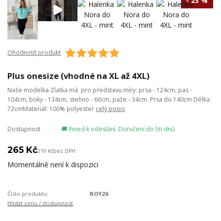
- 23 %
Ohodnotit produkt
Plus onesize (vhodné na XL až 4XL)
Naše modelka Zlatka má pro představu míry: prsa - 124cm, pas -
104cm, boky - 134cm, stehno - 66cm, paže - 34cm. Prsa do 140cm Délka:
72cmMateriál: 100% polyester
celý popis
Dostupnost
🚚 Ihned k odeslání. Doručení do 5ti dnů
265 Kč
219 Kč
bez DPH
Momentálně není k dispozici
Číslo produktu:
ROY26
Hlídat cenu / dostupnost