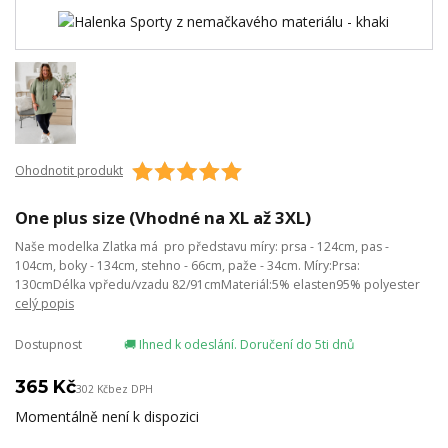
Ohodnotit produkt
One plus size (Vhodné na XL až 3XL)
Naše modelka Zlatka má pro představu míry: prsa - 124cm, pas -
104cm, boky - 134cm, stehno - 66cm, paže - 34cm. Míry:Prsa:
130cmDélka vpředu/vzadu 82/91cmMateriál:5% elasten95% polyester
celý popis
Dostupnost
🚚 Ihned k odeslání. Doručení do 5ti dnů
365 Kč
302 Kč
bez DPH
Momentálně není k dispozici