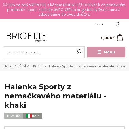
💥15% na celý VÝPRODEJ s kódem MODA15💥 DOTAZY k objednávkám,
produktům apod. zasílejte 📧 POUZE na brigetteitaly@seznam.cz -
odpovídáme do dvou dnů⏰⏰
CZK
0
0,00 Kč
Menu
Úvod
VĚTŠÍ VELIKOSTI
Halenka Sporty z nemačkavého materiálu - khaki
Halenka Sporty z
nemačkavého materiálu -
khaki
NOVINKA
ITALY