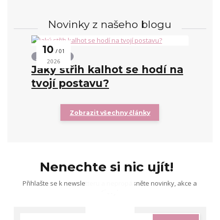
Novinky z našeho blogu
10
01
Střihy kalhot
2026
Jaký střih kalhot se hodí na
tvojí postavu?
Zobrazit všechny články
Nenechte si nic ujít!
Přihlašte se k newsletteru a nepropásněte novinky, akce a
slevy!