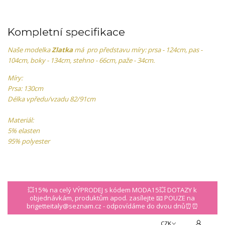
Kompletní specifikace
Naše modelka
Zlatka
má pro představu míry: prsa - 124cm, pas -
104cm, boky - 134cm, stehno - 66cm, paže - 34cm.
Míry:
Prsa: 130cm
Délka vpředu/vzadu 82/91cm
Materiál:
5% elasten
95% polyester
💥15% na celý VÝPRODEJ s kódem MODA15💥 DOTAZY k
objednávkám, produktům apod. zasílejte 📧 POUZE na
brigetteitaly@seznam.cz - odpovídáme do dvou dnů⏰⏰
CZK