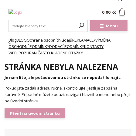
0
0,00 Kč
Menu
Blog
BLOG
Ochrana osobních údajů
REKLAMACE/VÝMĚNA
OBCHODNÍ PODMÍNKY
DODACÍ PODMÍNKY
KONTAKTY
WEB. ROZHRANÍ
ČASTO KLADENÉ OTÁZKY
STRÁNKA NEBYLA NALEZENA
Je nám líto, ale požadovanou stránku se nepodařilo najít.
Pokud jste zadali adresu ručně, zkontrolujte, jestli je zapsána
správně. Případně můžete použít navigaci hlavního menu nebo přejít
na úvodní stránku.
Přejít na úvodní stránku