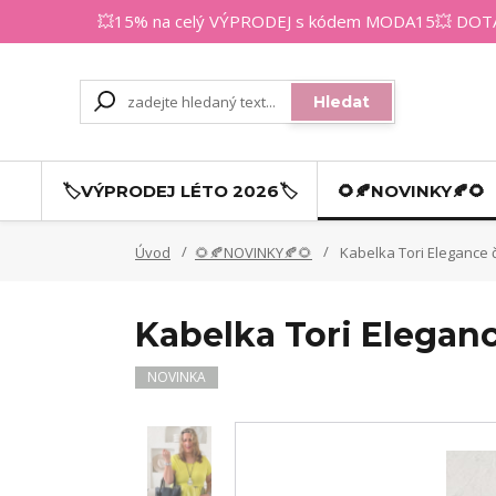
💥15% na celý VÝPRODEJ s kódem MODA15💥 DOTAZY
Hledat
🏷️VÝPRODEJ LÉTO 2026🏷️
🌻🍂NOVINKY🍂🌻
Úvod
🌻🍂NOVINKY🍂🌻
Kabelka Tori Elegance 
Kabelka Tori Elegan
NOVINKA