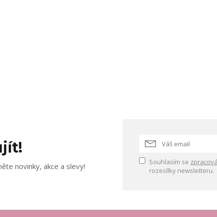
jít!
Souhlasím se
zpracová
ěte novinky, akce a slevy!
rozesílky newsletteru.