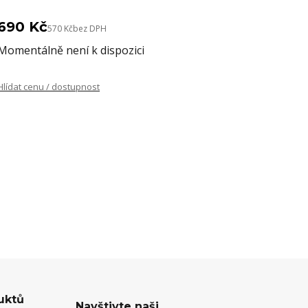
690 Kč
570 Kč
bez DPH
Momentálně není k dispozici
Hlídat cenu / dostupnost
uktů
Navštivte naši