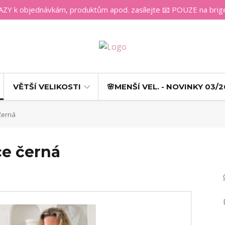
 k objednávkám, produktům apod. zasílejte 📧 POUZE na bri
VĚTŠÍ VELIKOSTI
🌸MENŠÍ VEL. - NOVINKY 03/2
černá
ce černá