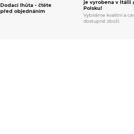
je vyrobena v Itálii 
Dodací lhůta - čtěte
Polsku!
před objednáním
Vybíráme kvalitní a c
dostupné zboží.