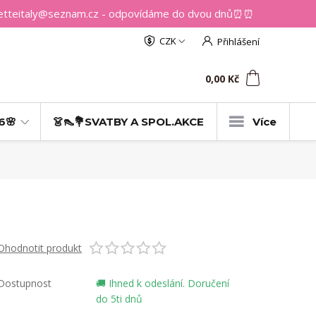
getteitaly@seznam.cz - odpovídáme do dvou dnů⏰⏰
CZK
Přihlášení
0
ks
za
0,00 Kč
6🌸
👗👠💐SVATBY A SPOL.AKCE
Více
Ohodnotit produkt
Dostupnost
🚚 Ihned k odeslání. Doručení
do 5ti dnů