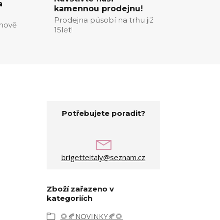
a
kamennou prodejnu!
Prodejna působí na trhu již
enově
15let!
Potřebujete poradit?
brigetteitaly@seznam.cz
Zboží zařazeno v
kategoriích
🌻🍂NOVINKY🍂🌻