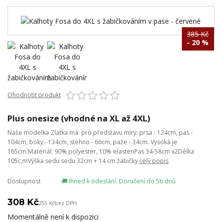
385 Kč
- 20 %
Ohodnotit produkt
Plus onesize (vhodné na XL až 4XL)
Naše modelka Zlatka má pro představu míry: prsa - 124cm, pas -
104cm, boky - 134cm, stehno - 66cm, paže - 34cm. Vysoká je
165cm.Materiál: 90% polyester, 10% elastenPas 34-58cm x2Délka
105c,mVýška sedu sedu 32cm + 14 cm žabičky
celý popis
Dostupnost
🚚 Ihned k odeslání. Doručení do 5ti dnů
308 Kč
255 Kč
bez DPH
Momentálně není k dispozici