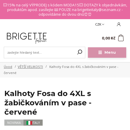
💥15% na celý VÝPRODEJ s kódem MODA15💥 DOTAZY k objednávkám,
produktům apod. zasílejte 📧 POUZE na brigetteitaly@seznam.cz -
odpovídáme do dvou dnů⏰⏰
CZK
0
0,00 Kč
Menu
Úvod
VĚTŠÍ VELIKOSTI
Kalhoty Fosa do 4XL s žabičkováním v pase -
červené
Kalhoty Fosa do 4XL s
žabičkováním v pase -
červené
NOVINKA
ITALY