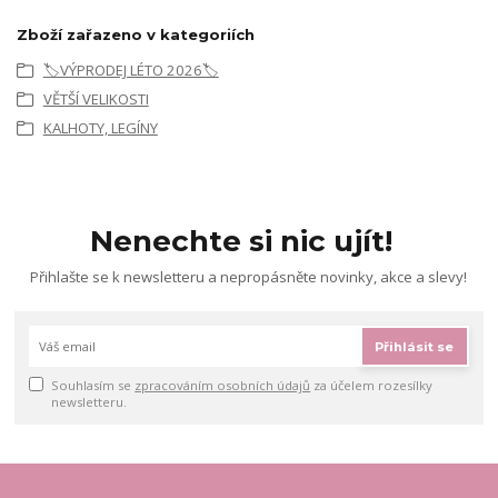
Zboží zařazeno v kategoriích
🏷️VÝPRODEJ LÉTO 2026🏷️
VĚTŠÍ VELIKOSTI
KALHOTY, LEGÍNY
Nenechte si nic ujít!
Přihlašte se k newsletteru a nepropásněte novinky, akce a slevy!
Přihlásit se
Souhlasím se
zpracováním osobních údajů
za účelem rozesílky
newsletteru.