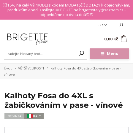
💥15% na celý VÝPRODEJ s kódem MODA15💥 DOTAZY k objednávkám,
produktům apod. zasílejte 📧 POUZE na brigetteitaly@seznam.cz -
odpovídáme do dvou dnů⏰⏰
CZK
0
0,00 Kč
Menu
Úvod
VĚTŠÍ VELIKOSTI
Kalhoty Fosa do 4XL s žabičkováním v pase -
vínové
Kalhoty Fosa do 4XL s
žabičkováním v pase - vínové
NOVINKA
ITALY