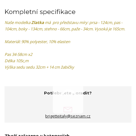
Kompletní specifikace
Naše modelka
Zlatka
má pro představu míry: prsa - 124cm, pas -
104cm, boky - 134cm, stehno - 66cm, paže - 34cm. Vysoká je 165cm.
Materiál: 90% polyester, 10% elasten
Pas 34-58cm x2
Délka 105c,m
Výška sedu sedu 32cm + 14 cm žabičky
Potřebujete poradit?
brigetteitaly@seznam.cz
Zboží zařazeno v kategoriích