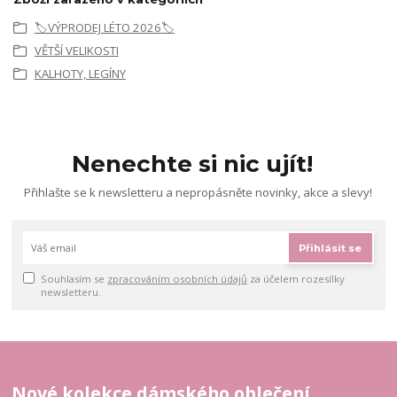
🏷️VÝPRODEJ LÉTO 2026🏷️
VĚTŠÍ VELIKOSTI
KALHOTY, LEGÍNY
Nenechte si nic ujít!
Přihlašte se k newsletteru a nepropásněte novinky, akce a slevy!
Přihlásit se
Souhlasím se
zpracováním osobních údajů
za účelem rozesílky
newsletteru.
Nové kolekce dámského oblečení