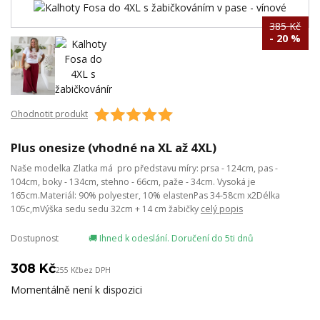
385 Kč
- 20 %
Ohodnotit produkt
Plus onesize (vhodné na XL až 4XL)
Naše modelka Zlatka má pro představu míry: prsa - 124cm, pas -
104cm, boky - 134cm, stehno - 66cm, paže - 34cm. Vysoká je
165cm.Materiál: 90% polyester, 10% elastenPas 34-58cm x2Délka
105c,mVýška sedu sedu 32cm + 14 cm žabičky
celý popis
Dostupnost
🚚 Ihned k odeslání. Doručení do 5ti dnů
308 Kč
255 Kč
bez DPH
Momentálně není k dispozici