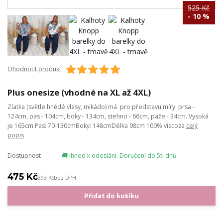
525 Kč
- 10 %
Ohodnotit produkt
Plus onesize (vhodné na XL až 4XL)
Zlatka (světle hnědé vlasy, mikádo) má pro představu míry: prsa -
124cm, pas - 104cm, boky - 134cm, stehno - 66cm, paže - 34cm. Vysoká
je 165cm.Pas: 70-130cmBoky: 148cmDélka 98cm 100% viscoza
celý
popis
Dostupnost
🚚 Ihned k odeslání. Doručení do 5ti dnů
475 Kč
393 Kč
bez DPH
Přidat do košíku