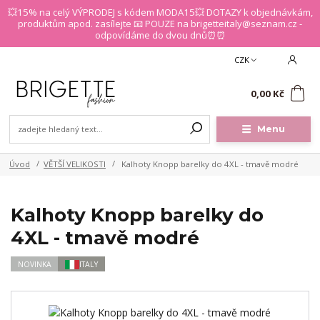
💥15% na celý VÝPRODEJ s kódem MODA15💥 DOTAZY k objednávkám,
produktům apod. zasílejte 📧 POUZE na brigetteitaly@seznam.cz -
odpovídáme do dvou dnů⏰⏰
CZK
0
0,00 Kč
Menu
Úvod
VĚTŠÍ VELIKOSTI
Kalhoty Knopp barelky do 4XL - tmavě modré
Kalhoty Knopp barelky do
4XL - tmavě modré
NOVINKA
ITALY