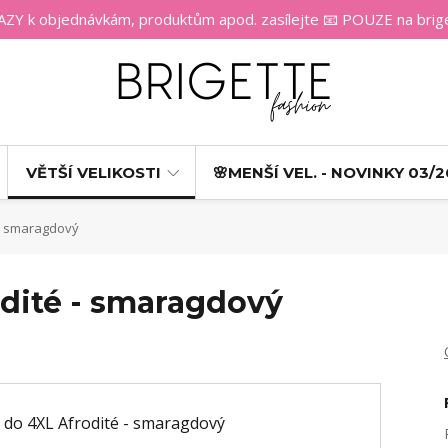
 k objednávkám, produktům apod. zasílejte 📧 POUZE na bri
VĚTŠÍ VELIKOSTI
🌸MENŠÍ VEL. - NOVINKY 03/2
 - smaragdový
dité - smaragdový