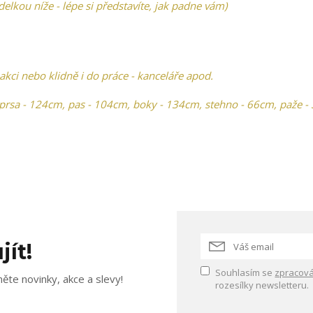
lkou níže - lépe si představíte, jak padne vám)
ci nebo klidně i do práce - kanceláře apod.
rsa - 124cm, pas - 104cm, boky - 134cm, stehno - 66cm, paže -
jít!
Souhlasím se
zpracová
ěte novinky, akce a slevy!
rozesílky newsletteru.