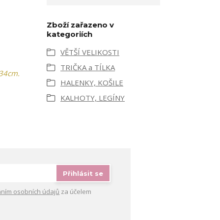
Zboží zařazeno v
kategoriích
VĚTŠÍ VELIKOSTI
TRIČKA a TÍLKA
 34cm.
HALENKY, KOŠILE
KALHOTY, LEGÍNY
Přihlásit se
ním osobních údajů
za účelem