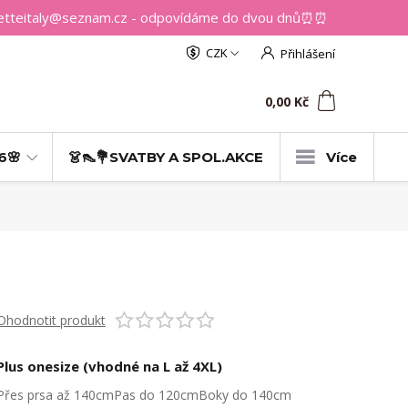
getteitaly@seznam.cz - odpovídáme do dvou dnů⏰⏰
CZK
Přihlášení
0
ks
za
0,00 Kč
6🌸
👗👠💐SVATBY A SPOL.AKCE
Více
Ohodnotit produkt
Plus onesize (vhodné na L až 4XL)
Přes prsa až 140cmPas do 120cmBoky do 140cm