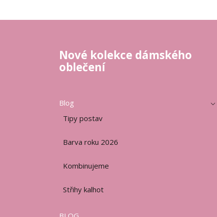
Nové kolekce dámského
oblečení
Blog
Tipy postav
Barva roku 2026
Kombinujeme
Střihy kalhot
BLOG