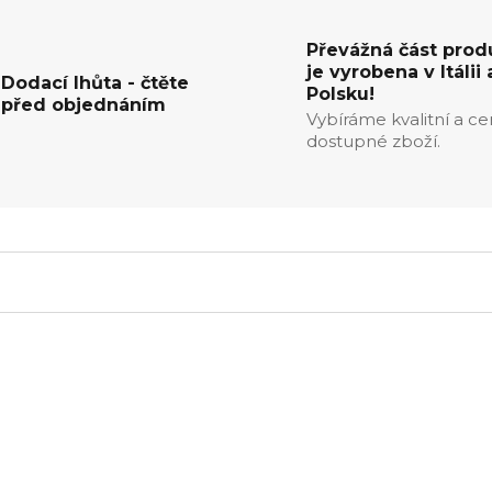
Převážná část prod
je vyrobena v Itálii 
Dodací lhůta - čtěte
Polsku!
před objednáním
Vybíráme kvalitní a c
dostupné zboží.