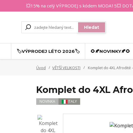
💥15% na celý VÝPRODEJ s kódem MODA15💥 DOTAZY
Hledat
🏷️VÝPRODEJ LÉTO 2026🏷️
🌻🍂NOVINKY🍂🌻
Úvod
VĚTŠÍ VELIKOSTI
Komplet do 4XL Afrodité
Komplet do 4XL Afro
NOVINKA
ITALY