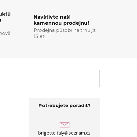
uktů
Navštivte naši
a
kamennou prodejnu!
Prodejna působí na trhu již
enově
15let!
Potřebujete poradit?
brigetteitaly@seznam.cz