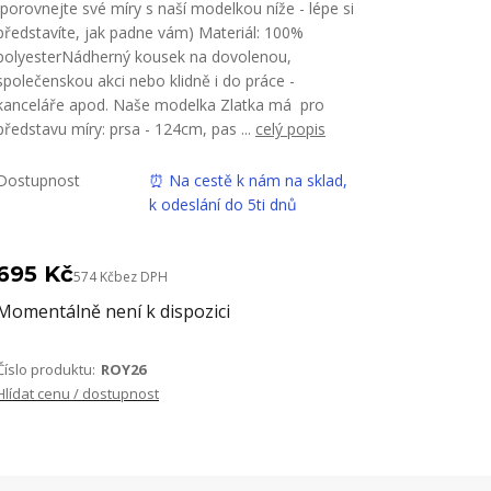
(porovnejte své míry s naší modelkou níže - lépe si
představíte, jak padne vám) Materiál: 100%
polyesterNádherný kousek na dovolenou,
společenskou akci nebo klidně i do práce -
kanceláře apod. Naše modelka Zlatka má pro
představu míry: prsa - 124cm, pas ...
celý popis
Dostupnost
⏰ Na cestě k nám na sklad,
k odeslání do 5ti dnů
695 Kč
574 Kč
bez DPH
Momentálně není k dispozici
Číslo produktu:
ROY26
Hlídat cenu / dostupnost