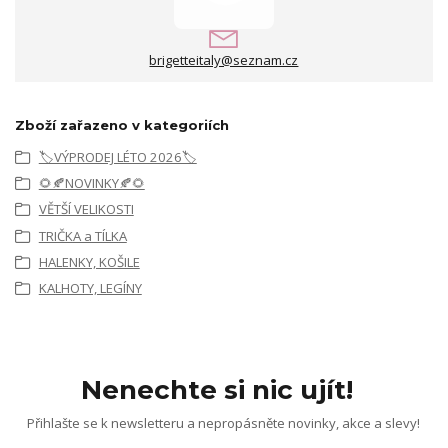
brigetteitaly@seznam.cz
Zboží zařazeno v kategoriích
🏷️VÝPRODEJ LÉTO 2026🏷️
🌻🍂NOVINKY🍂🌻
VĚTŠÍ VELIKOSTI
TRIČKA a TÍLKA
HALENKY, KOŠILE
KALHOTY, LEGÍNY
Nenechte si nic ujít!
Přihlašte se k newsletteru a nepropásněte novinky, akce a slevy!