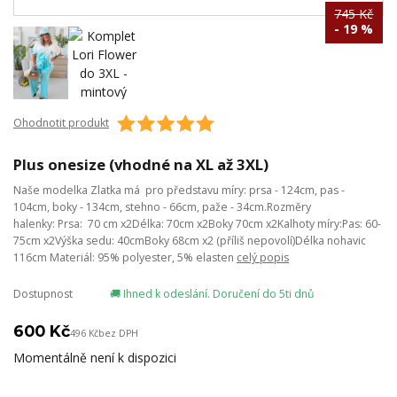
745 Kč
- 19 %
Ohodnotit produkt
Plus onesize (vhodné na XL až 3XL)
Naše modelka Zlatka má pro představu míry: prsa - 124cm, pas -
104cm, boky - 134cm, stehno - 66cm, paže - 34cm.Rozměry
halenky: Prsa: 70 cm x2Délka: 70cm x2Boky 70cm x2Kalhoty míry:Pas: 60-
75cm x2Výška sedu: 40cmBoky 68cm x2 (příliš nepovolí)Délka nohavic
116cm Materiál: 95% polyester, 5% elasten
celý popis
Dostupnost
🚚 Ihned k odeslání. Doručení do 5ti dnů
600 Kč
496 Kč
bez DPH
Momentálně není k dispozici