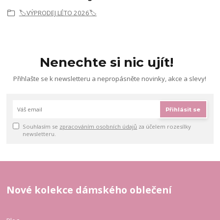
🏷️VÝPRODEJ LÉTO 2026🏷️
Nenechte si nic ujít!
Přihlašte se k newsletteru a nepropásněte novinky, akce a slevy!
Přihlásit se
Souhlasím se
zpracováním osobních údajů
za účelem rozesílky
newsletteru.
Nové kolekce dámského oblečení