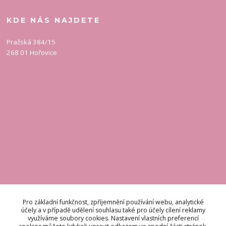
KDE NÁS NAJDETE
Pražská 384/15
268 01 Hořovice
KONTAKT
Pro základní funkčnost, zpříjemnění používání webu, analytické
účely a v případě udělení souhlasu také pro účely cílení reklamy
využíváme soubory cookies. Nastavení vlastních preferencí
Odpovídáme do 48 hodin.