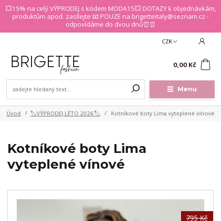
💥15% na celý VÝPRODEJ s kódem MODA15💥 DOTAZY k objednávkám,
produktům apod. zasílejte 📧 POUZE na brigetteitaly@seznam.cz -
odpovídáme do dvou dnů⏰⏰
CZK
0
0,00 Kč
Menu
Úvod
🏷️VÝPRODEJ LÉTO 2026🏷️
Kotníkové boty Lima vyteplené vínové
Kotníkové boty Lima
vyteplené vínové
795 Kč