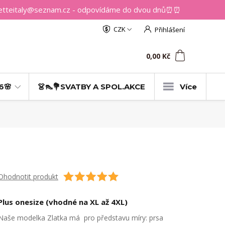
getteitaly@seznam.cz - odpovídáme do dvou dnů⏰⏰
CZK
Přihlášení
0
ks
za
0,00 Kč
6🌸
👗👠💐SVATBY A SPOL.AKCE
Více
Ohodnotit produkt
Plus onesize (vhodné na XL až 4XL)
Naše modelka Zlatka má pro představu míry: prsa