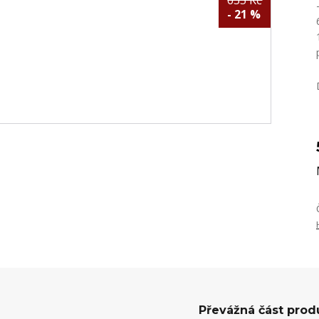
635 Kč
- 21 %
Převážná část prod