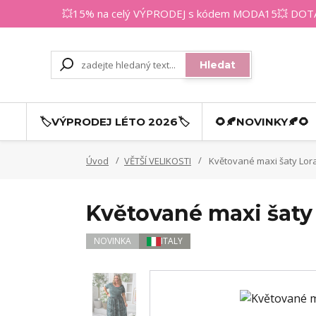
💥15% na celý VÝPRODEJ s kódem MODA15💥 DOTAZY
Hledat
🏷️VÝPRODEJ LÉTO 2026🏷️
🌻🍂NOVINKY🍂🌻
Úvod
VĚTŠÍ VELIKOSTI
Květované maxi šaty Lora
Květované maxi šaty
NOVINKA
ITALY