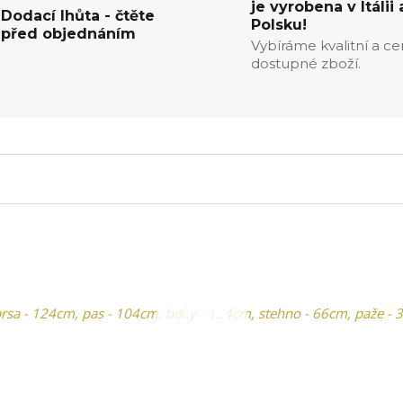
je vyrobena v Itálii 
Dodací lhůta - čtěte
Polsku!
před objednáním
Vybíráme kvalitní a c
dostupné zboží.
rsa - 124cm, pas - 104cm, boky - 134cm, stehno - 66cm, paže -