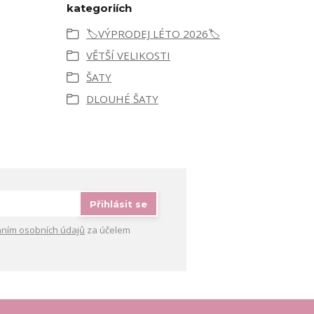
kategoriích
🏷️VÝPRODEJ LÉTO 2026🏷️
VĚTŠÍ VELIKOSTI
ŠATY
DLOUHÉ ŠATY
Přihlásit se
ním osobních údajů
za účelem