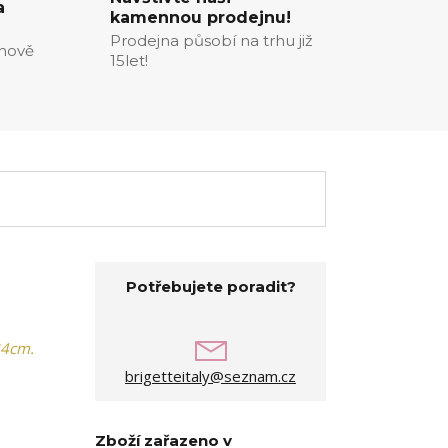
a
kamennou prodejnu!
Prodejna působí na trhu již
enově
15let!
Potřebujete poradit?
 34cm.
brigetteitaly@seznam.cz
Zboží zařazeno v