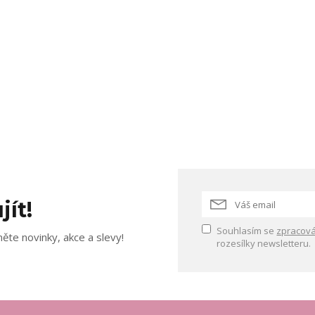
jít!
Souhlasím se
zpracová
ěte novinky, akce a slevy!
rozesílky newsletteru.