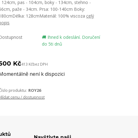
- 124cm, pas - 104cm, boky - 134cm, stehno -
66cm, paže - 34cm. Prsa: 100-140cm Boky:
180cmDélka: 128cmMateriál: 100% viscoza
celý
popis
Dostupnost
🚚 Ihned k odeslání. Doručení
do 5ti dnů
500 Kč
413 Kč
bez DPH
Momentálně není k dispozici
Číslo produktu:
ROY26
Hlídat cenu / dostupnost
uktů
Navštivte naši