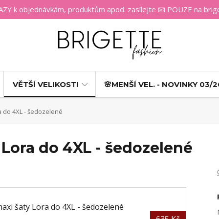
 k objednávkám, produktům apod. zasílejte 📧 POUZE na bri
VĚTŠÍ VELIKOSTI
🌸MENŠÍ VEL. - NOVINKY 03/2
 do 4XL - šedozelené
 Lora do 4XL - šedozelené