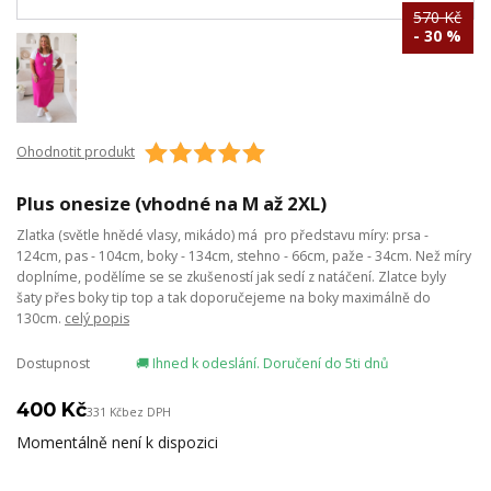
570 Kč
- 30 %
Ohodnotit produkt
Plus onesize (vhodné na M až 2XL)
Zlatka (světle hnědé vlasy, mikádo) má pro představu míry: prsa -
124cm, pas - 104cm, boky - 134cm, stehno - 66cm, paže - 34cm. Než míry
doplníme, podělíme se se zkušeností jak sedí z natáčení. Zlatce byly
šaty přes boky tip top a tak doporučejeme na boky maximálně do
130cm.
celý popis
Dostupnost
🚚 Ihned k odeslání. Doručení do 5ti dnů
400 Kč
331 Kč
bez DPH
Momentálně není k dispozici