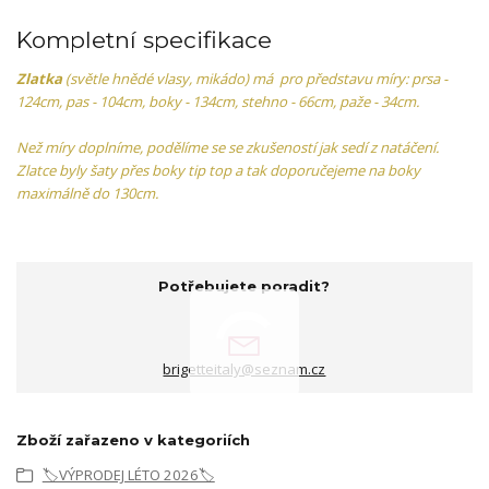
Kompletní specifikace
Zlatka
(světle hnědé vlasy, mikádo) má pro představu míry: prsa -
124cm, pas - 104cm, boky - 134cm, stehno - 66cm, paže - 34cm.
Než míry doplníme, podělíme se se zkušeností jak sedí z natáčení.
Zlatce byly šaty přes boky tip top a tak doporučejeme na boky
maximálně do 130cm.
Potřebujete poradit?
brigetteitaly@seznam.cz
Zboží zařazeno v kategoriích
🏷️VÝPRODEJ LÉTO 2026🏷️