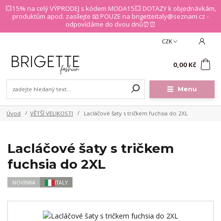
💥15% na celý VÝPRODEJ s kódem MODA15💥 DOTAZY k objednávkám,
produktům apod. zasílejte 📧 POUZE na brigetteitaly@seznam.cz -
odpovídáme do dvou dnů⏰⏰
CZK
0
0,00 Kč
Menu
Úvod
VĚTŠÍ VELIKOSTI
Lacláčové šaty s tričkem fuchsia do 2XL
Lacláčové šaty s tričkem
fuchsia do 2XL
NOVINKA
ITALY