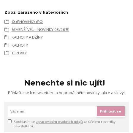
Zboží zařazeno v kategoriích
🌻🍂NOVINKY🍂🌻
🌸MENŠÍ VEL. - NOVINKY 03/26🌸
KALHOTY A DŽÍNY
KALHOTY
TEPLÁKY
Nenechte si nic ujít!
Přihlašte se k newsletteru a nepropásněte novinky, akce a slevy!
Přihlásit se
Souhlasím se
zpracováním osobních údajů
za účelem rozesílky
newsletteru.