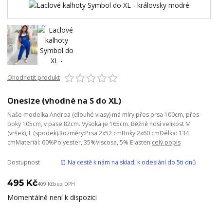
Ohodnotit produkt
Onesize (vhodné na S do XL)
Naše modelka Andrea (dlouhé vlasy) má míry přes prsa 100cm, přes
boky 105cm, v pase 82cm. Vysoká je 165cm. Běžně nosí velikost M
(vršek), L (spodek).Rozměry:Prsa 2x52 cmBoky 2x60 cmDélka: 134
cmMateriál: 60%Polyester, 35%Viscosa, 5% Elasten
celý popis
Dostupnost
⏰ Na cestě k nám na sklad, k odeslání do 5ti dnů
495 Kč
409 Kč
bez DPH
Momentálně není k dispozici