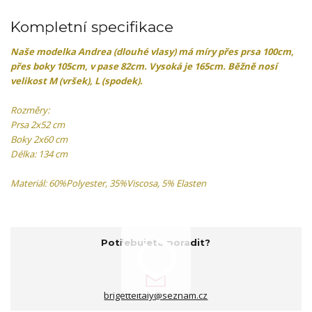
Kompletní specifikace
Naše modelka
Andrea (dlouhé vlasy)
má míry přes prsa 100cm,
přes boky 105cm, v pase 82cm. Vysoká je 165cm. Běžně nosí
velikost M (vršek), L (spodek).
Rozměry:
Prsa 2x52 cm
Boky 2x60 cm
Délka: 134 cm
Materiál: 60%Polyester, 35%Viscosa, 5% Elasten
Potřebujete poradit?
brigetteitaly@seznam.cz