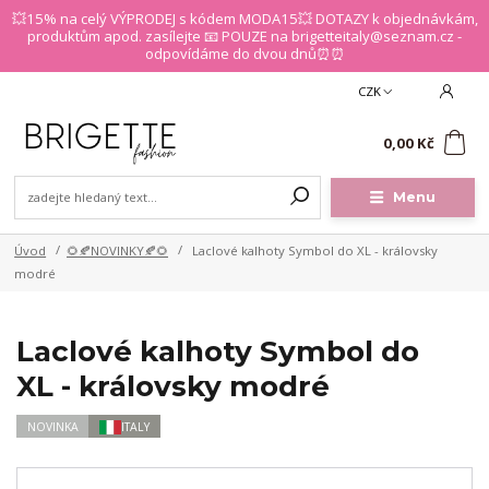
💥15% na celý VÝPRODEJ s kódem MODA15💥 DOTAZY k objednávkám,
produktům apod. zasílejte 📧 POUZE na brigetteitaly@seznam.cz -
odpovídáme do dvou dnů⏰⏰
CZK
0
0,00 Kč
Menu
Úvod
🌻🍂NOVINKY🍂🌻
Laclové kalhoty Symbol do XL - královsky
modré
Laclové kalhoty Symbol do
XL - královsky modré
NOVINKA
ITALY