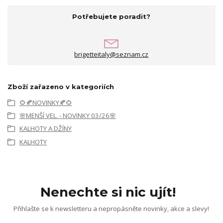
Potřebujete poradit?
brigetteitaly@seznam.cz
Zboží zařazeno v kategoriích
🌻🍂NOVINKY🍂🌻
🌸MENŠÍ VEL. - NOVINKY 03/26🌸
KALHOTY A DŽÍNY
KALHOTY
Nenechte si nic ujít!
Přihlašte se k newsletteru a nepropásněte novinky, akce a slevy!