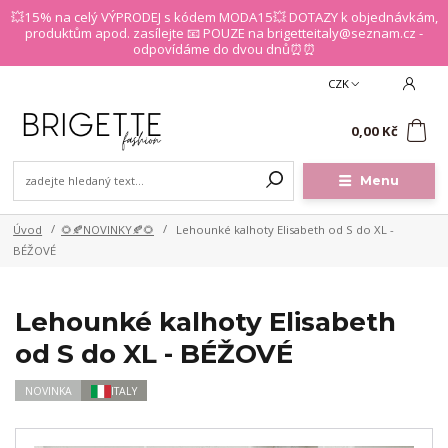
💥15% na celý VÝPRODEJ s kódem MODA15💥 DOTAZY k objednávkám,
produktům apod. zasílejte 📧 POUZE na brigetteitaly@seznam.cz -
odpovídáme do dvou dnů⏰⏰
CZK
0
0,00 Kč
Menu
Úvod
🌻🍂NOVINKY🍂🌻
Lehounké kalhoty Elisabeth od S do XL -
BÉŽOVÉ
Lehounké kalhoty Elisabeth
od S do XL - BÉŽOVÉ
NOVINKA
ITALY