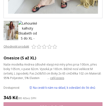
Ohodnotit produkt
Onesize (S až XL)
Naše modelka Andrea (dlouhé vlasy) má míry přes prsa 100cm, přes
boky 105cm, v pase 82cm. Vysoká je 165cm. Běžně nosí velikost M
(vršek), L (spodek). Pas 2x38/50 cm Boky 2x 65 cmDélka 102 cm Materiál:
95% Polyester, 5% Elasten ...
celý popis
Dostupnost
⏰ Na cestě k nám na sklad, k odeslání do 5ti dnů
345 Kč
285 Kč
bez DPH