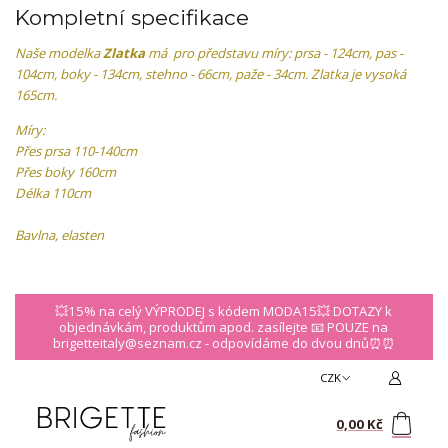
Kompletní specifikace
Naše modelka
Zlatka
má pro představu míry: prsa - 124cm, pas -
104cm, boky - 134cm, stehno - 66cm, paže - 34cm. Zlatka je vysoká
165cm.
Míry:
Přes prsa 110-140cm
Přes boky 160cm
Délka 110cm
Bavlna, elasten
💥15% na celý VÝPRODEJ s kódem MODA15💥 DOTAZY k
objednávkám, produktům apod. zasílejte 📧 POUZE na
brigetteitaly@seznam.cz - odpovídáme do dvou dnů⏰⏰
CZK
0
0,00 Kč