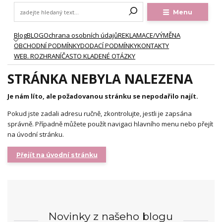
Menu
Blog
BLOG
Ochrana osobních údajů
REKLAMACE/VÝMĚNA
OBCHODNÍ PODMÍNKY
DODACÍ PODMÍNKY
KONTAKTY
WEB. ROZHRANÍ
ČASTO KLADENÉ OTÁZKY
STRÁNKA NEBYLA NALEZENA
Je nám líto, ale požadovanou stránku se nepodařilo najít.
Pokud jste zadali adresu ručně, zkontrolujte, jestli je zapsána
správně. Případně můžete použít navigaci hlavního menu nebo přejít
na úvodní stránku.
Přejít na úvodní stránku
Novinky z našeho blogu