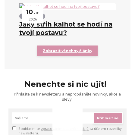
10
01
Střihy kalhot
2026
Jaký střih kalhot se hodí na
tvojí postavu?
Zobrazit všechny články
Nenechte si nic ujít!
Přihlašte se k newsletteru a nepropásněte novinky, akce a
slevy!
Přihlásit se
Souhlasím se
zpracováním osobních údajů
za účelem rozesílky
newsletteru.