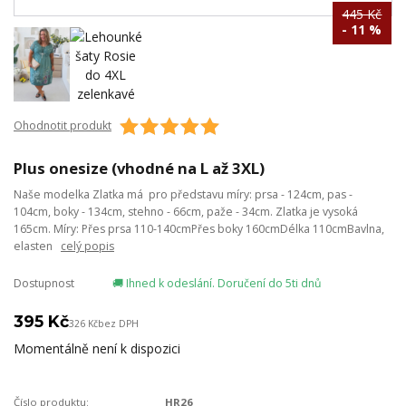
445 Kč
- 11 %
Ohodnotit produkt
Plus onesize (vhodné na L až 3XL)
Naše modelka Zlatka má pro představu míry: prsa - 124cm, pas -
104cm, boky - 134cm, stehno - 66cm, paže - 34cm. Zlatka je vysoká
165cm. Míry: Přes prsa 110-140cmPřes boky 160cmDélka 110cmBavlna,
elasten
celý popis
Dostupnost
🚚 Ihned k odeslání. Doručení do 5ti dnů
395 Kč
326 Kč
bez DPH
Momentálně není k dispozici
Číslo produktu:
HR26