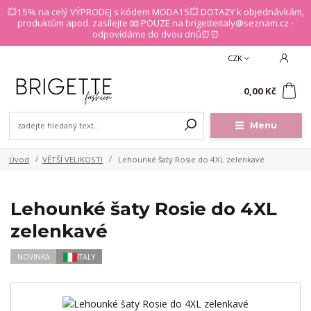
💥15% na celý VÝPRODEJ s kódem MODA15💥 DOTAZY k objednávkám,
produktům apod. zasílejte 📧 POUZE na brigetteitaly@seznam.cz -
odpovídáme do dvou dnů⏰⏰
CZK
0
0,00 Kč
Menu
Úvod
VĚTŠÍ VELIKOSTI
Lehounké šaty Rosie do 4XL zelenkavé
Lehounké šaty Rosie do 4XL
zelenkavé
NOVINKA
ITALY