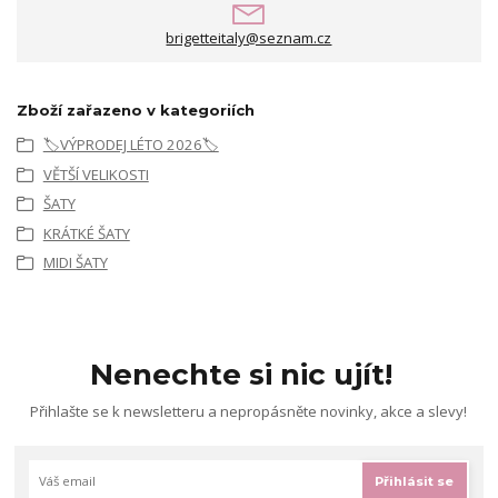
brigetteitaly@seznam.cz
Zboží zařazeno v kategoriích
🏷️VÝPRODEJ LÉTO 2026🏷️
VĚTŠÍ VELIKOSTI
ŠATY
KRÁTKÉ ŠATY
MIDI ŠATY
Nenechte si nic ujít!
Přihlašte se k newsletteru a nepropásněte novinky, akce a slevy!
Přihlásit se