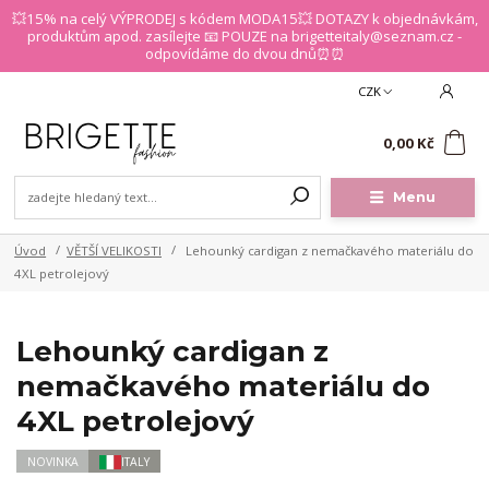
💥15% na celý VÝPRODEJ s kódem MODA15💥 DOTAZY k objednávkám,
produktům apod. zasílejte 📧 POUZE na brigetteitaly@seznam.cz -
odpovídáme do dvou dnů⏰⏰
CZK
0
0,00 Kč
Menu
Úvod
VĚTŠÍ VELIKOSTI
Lehounký cardigan z nemačkavého materiálu do
4XL petrolejový
Lehounký cardigan z
nemačkavého materiálu do
4XL petrolejový
NOVINKA
ITALY