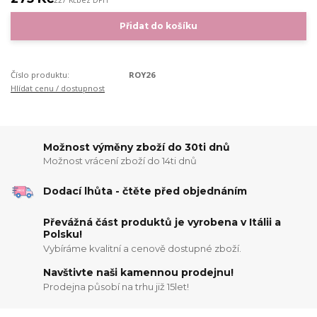
227 Kč
bez DPH
Přidat do košíku
Číslo produktu:
ROY26
Hlídat cenu / dostupnost
Možnost výměny zboží do 30ti dnů
Možnost vrácení zboží do 14ti dnů
Dodací lhůta - čtěte před objednáním
Převážná část produktů je vyrobena v Itálii a
Polsku!
Vybíráme kvalitní a cenově dostupné zboží.
Navštivte naši kamennou prodejnu!
Prodejna působí na trhu již 15let!