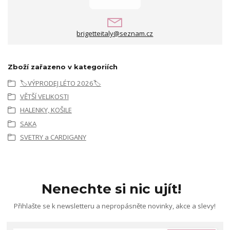
brigetteitaly@seznam.cz
Zboží zařazeno v kategoriích
🏷️VÝPRODEJ LÉTO 2026🏷️
VĚTŠÍ VELIKOSTI
HALENKY, KOŠILE
SAKA
SVETRY a CARDIGANY
Nenechte si nic ujít!
Přihlašte se k newsletteru a nepropásněte novinky, akce a slevy!