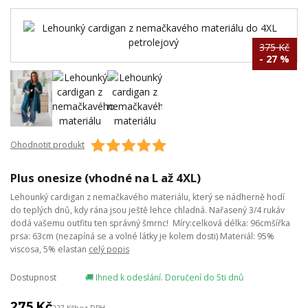
375 Kč
- 27 %
Ohodnotit produkt
Plus onesize (vhodné na L až 4XL)
Lehounký cardigan z nemačkavého materiálu, který se nádherně hodí
do teplých dnů, kdy rána jsou ještě lehce chladná. Nařasený 3/4 rukáv
dodá vašemu outfitu ten správný šmrnc! Míry:celková délka: 96cmšířka
prsa: 63cm (nezapíná se a volné látky je kolem dosti) Materiál: 95%
viscosa, 5% elastan
celý popis
Dostupnost
🚚 Ihned k odeslání. Doručení do 5ti dnů
275 Kč