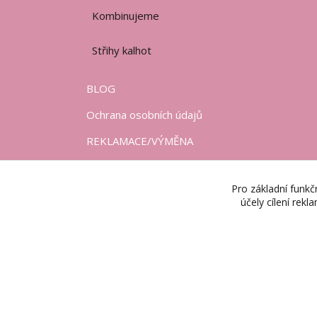
Kombinujeme
Střihy kalhot
BLOG
Ochrana osobních údajů
REKLAMACE/VÝMĚNA
OBCHODNÍ PODMÍNKY
Pro základní funkč
DODACÍ PODMÍNKY
účely cílení rek
KONTAKTY
WEB. ROZHRANÍ
ČASTO KLADENÉ OTÁZKY