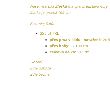
Naše modelka
Zlatka
má pro představu míry: p
Zlatka je vysoká 165 cm.
Rozměry šatů:
2XL až 4XL
přes prsa v klidu - natažené:
2x 
přes boky:
2x 100 cm
celková délka:
133 cm
Složení:
80% viskoza
20% bavlna