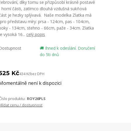
žebrování, díky tomu se přizpůsobí krásně postavě
- horní části, zatímco dlouhá vzdušná sukňová
část je hezky splývavá. Naše modelka Zlatka má
pro představu míry: prsa - 124cm, pas - 104cm,
boky - 134cm, stehno - 66cm, paže - 34cm. Zlatka
je vysoká 16...
celý popis
Dostupnost
🚚 Ihned k odeslání. Doručení
do 5ti dnů
525 Kč
434 Kč
bez DPH
Momentálně není k dispozici
Číslo produktu:
ROY26PLS
Hlídat cenu / dostupnost