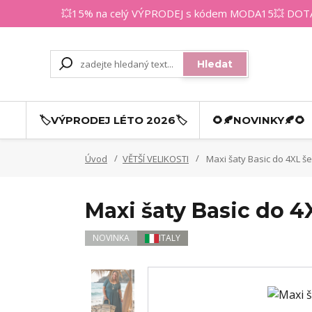
💥15% na celý VÝPRODEJ s kódem MODA15💥 DOTAZY
Hledat
🏷️VÝPRODEJ LÉTO 2026🏷️
🌻🍂NOVINKY🍂🌻
Úvod
VĚTŠÍ VELIKOSTI
Maxi šaty Basic do 4XL š
Maxi šaty Basic do 
NOVINKA
ITALY