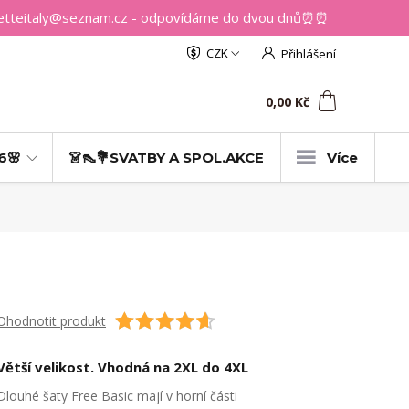
getteitaly@seznam.cz - odpovídáme do dvou dnů⏰⏰
CZK
Přihlášení
0
ks
za
0,00 Kč
6🌸
👗👠💐SVATBY A SPOL.AKCE
Více
Ohodnotit produkt
Větší velikost. Vhodná na 2XL do 4XL
Dlouhé šaty Free Basic mají v horní části