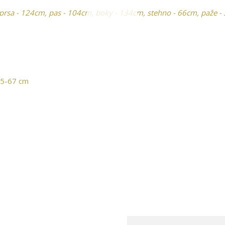
rsa - 124cm, pas - 104cm, boky - 134cm, stehno - 66cm, paže -
55-67 cm