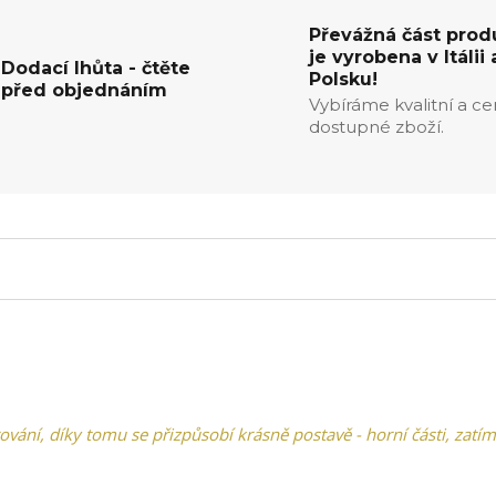
Převážná část prod
je vyrobena v Itálii 
Dodací lhůta - čtěte
Polsku!
před objednáním
Vybíráme kvalitní a c
dostupné zboží.
rování, díky tomu se přizpůsobí krásně postavě - horní části, zatí
.