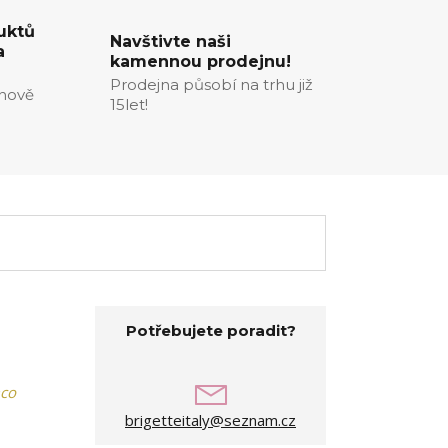
uktů
Navštivte naši
a
kamennou prodejnu!
Prodejna působí na trhu již
enově
15let!
Potřebujete poradit?
mco
brigetteitaly@seznam.cz