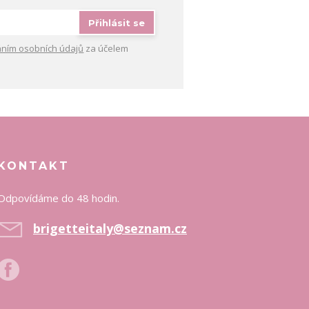
Přihlásit se
ním osobních údajů
za účelem
KONTAKT
Odpovídáme do 48 hodin.
brigetteitaly@seznam.cz