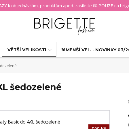
 k objednávkám, produktům apod. zasílejte 📧 POUZE na bri
VĚTŠÍ VELIKOSTI
🌸MENŠÍ VEL. - NOVINKY 03/2
edozelené
4XL šedozelené