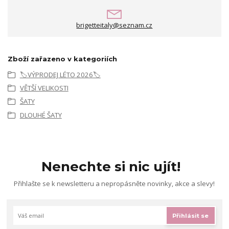
brigetteitaly@seznam.cz
Zboží zařazeno v kategoriích
🏷️VÝPRODEJ LÉTO 2026🏷️
VĚTŠÍ VELIKOSTI
ŠATY
DLOUHÉ ŠATY
Nenechte si nic ujít!
Přihlašte se k newsletteru a nepropásněte novinky, akce a slevy!
Přihlásit se