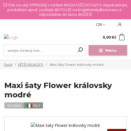
💥15% na celý VÝPRODEJ s kódem MODA15💥 DOTAZY k objednávkám,
produktům apod. zasílejte 📧 POUZE na brigetteitaly@seznam.cz -
odpovídáme do dvou dnů⏰⏰
CZK
0
0,00 Kč
Menu
Úvod
VĚTŠÍ VELIKOSTI
Maxi šaty Flower královsky modré
Maxi šaty Flower královsky
modré
NOVINKA
ITALY