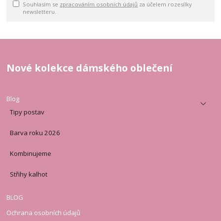
Souhlasím se
zpracováním osobních údajů
za účelem rozesílky
newsletteru.
Nové kolekce dámského oblečení
Blog
Tipy postav
Barva roku 2026
Kombinujeme
Střihy kalhot
BLOG
Ochrana osobních údajů