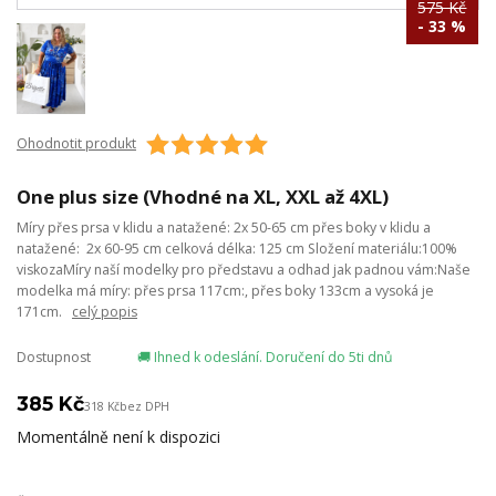
575 Kč
- 33 %
Ohodnotit produkt
One plus size (Vhodné na XL, XXL až 4XL)
Míry přes prsa v klidu a natažené: 2x 50-65 cm přes boky v klidu a
natažené: 2x 60-95 cm celková délka: 125 cm Složení materiálu:100%
viskozaMíry naší modelky pro představu a odhad jak padnou vám:Naše
modelka má míry: přes prsa 117cm:, přes boky 133cm a vysoká je
171cm.
celý popis
Dostupnost
🚚 Ihned k odeslání. Doručení do 5ti dnů
385 Kč
318 Kč
bez DPH
Momentálně není k dispozici