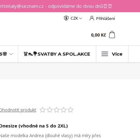
getteitaly@seznam.cz - odpovídáme do dvou dnů⏰⏰
CZK
Přihlášení
0
ks
za
0,00 Kč
6🌸
👗👠💐SVATBY A SPOL.AKCE
Více
Ohodnotit produkt
Onesize (vhodné na S do 2XL)
Naše modelka Andrea (dlouhé vlasy) má míry přes