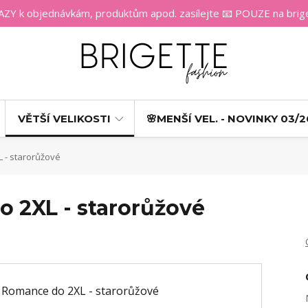
 k objednávkám, produktům apod. zasílejte 📧 POUZE na bri
VĚTŠÍ VELIKOSTI
🌸MENŠÍ VEL. - NOVINKY 03/2
 - starorůžové
o 2XL - starorůžové