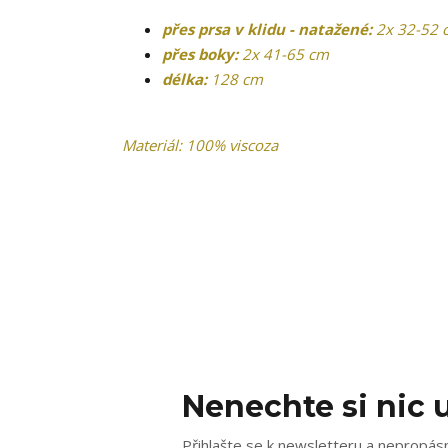
přes prsa v klidu - natažené:
2x 32-52 
přes boky:
2x 41-65 cm
délka:
128 cm
Materiál: 100% viscoza
Nenechte si nic u
Přihlašte se k newsletteru a nepropásn