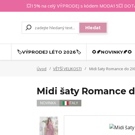
💥15% na celý VÝPRODEJ s kódem MODA15💥 DOTAZY
Hledat
🏷️VÝPRODEJ LÉTO 2026🏷️
🌻🍂NOVINKY🍂🌻
Úvod
VĚTŠÍ VELIKOSTI
Midi šaty Romance do 2XL
Midi šaty Romance d
NOVINKA
ITALY