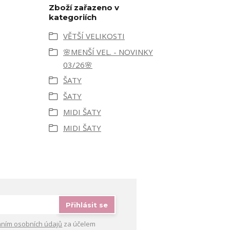
Zboží zařazeno v
kategoriích
VĚTŠÍ VELIKOSTI
🌸MENŠÍ VEL. - NOVINKY
03/26🌸
ŠATY
ŠATY
MIDI ŠATY
MIDI ŠATY
Přihlásit se
ním osobních údajů
za účelem