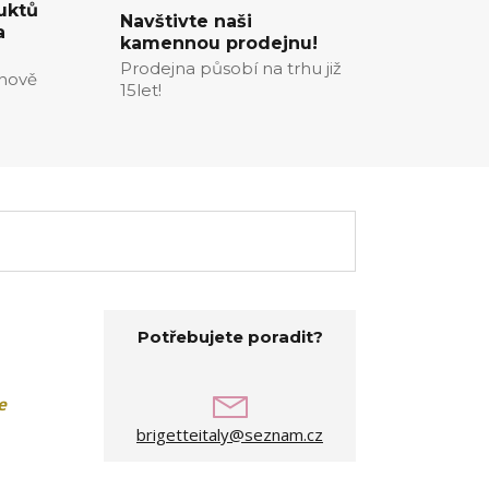
uktů
Navštivte naši
a
kamennou prodejnu!
Prodejna působí na trhu již
enově
15let!
Potřebujete poradit?
e
brigetteitaly@seznam.cz