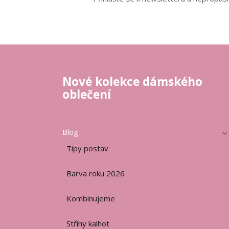
Nové kolekce dámského
oblečení
Blog
Tipy postav
Barva roku 2026
Kombinujeme
Střihy kalhot