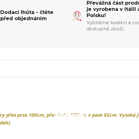
Převážná část prod
je vyrobena v Itálii 
Dodací lhůta - čtěte
Polsku!
před objednáním
Vybíráme kvalitní a c
dostupné zboží.
y přes prsa 100cm, přes boky 105cm, v pase 82cm. Vysoká j
dek).