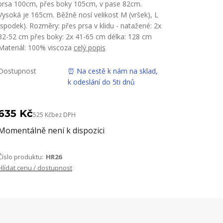
prsa 100cm, přes boky 105cm, v pase 82cm.
Vysoká je 165cm. Běžně nosí velikost M (vršek), L
(spodek). Rozměry: přes prsa v klidu - natažené: 2x
32-52 cm přes boky: 2x 41-65 cm délka: 128 cm
Materiál: 100% viscoza
celý popis
Dostupnost
⏰ Na cestě k nám na sklad,
k odeslání do 5ti dnů
635 Kč
525 Kč
bez DPH
Momentálně není k dispozici
Číslo produktu:
HR26
Hlídat cenu / dostupnost