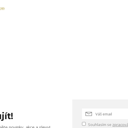
cm
jít!
Souhlasím se
zpracová
ěte novinky, akce a slevy!