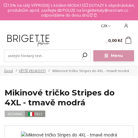
💥15% na celý VÝPRODEJ s kódem MODA15💥 DOTAZY k objednávkám,
produktům apod. zasílejte 📧 POUZE na brigetteitaly@seznam.cz -
odpovídáme do dvou dnů⏰⏰
CZK
0
0,00 Kč
Menu
Úvod
VĚTŠÍ VELIKOSTI
Mikinové tričko Stripes do 4XL - tmavě modrá
Mikinové tričko Stripes do
4XL - tmavě modrá
NOVINKA
ITALY