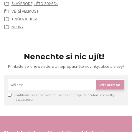
🏷️VÝPRODEJ LÉTO 2026🏷️
VĚTŠÍ VELIKOSTI
TRIČKA a TÍLKA
MIKINY
Nenechte si nic ujít!
Přihlašte se k newsletteru a nepropásněte novinky, akce a slevy!
Přihlásit se
Souhlasím se
zpracováním osobních údajů
za účelem rozesílky
newsletteru.