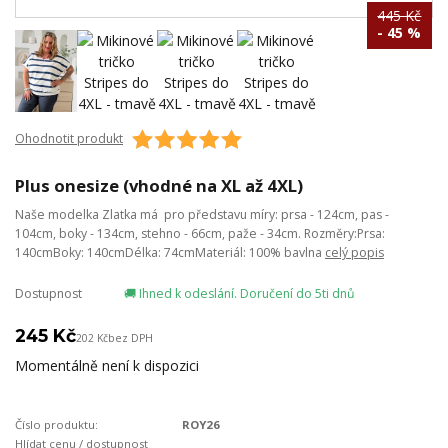
445 Kč
- 45 %
Ohodnotit produkt
Plus onesize (vhodné na XL až 4XL)
Naše modelka Zlatka má pro představu míry: prsa - 124cm, pas -
104cm, boky - 134cm, stehno - 66cm, paže - 34cm. Rozměry:Prsa:
140cmBoky: 140cmDélka: 74cmMateriál: 100% bavlna
celý popis
Dostupnost
🚚 Ihned k odeslání. Doručení do 5ti dnů
245 Kč
202 Kč
bez DPH
Momentálně není k dispozici
Číslo produktu:
ROY26
Hlídat cenu / dostupnost